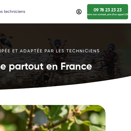
09 78 23 23 23
s techniciens
numéro non surtaxé, prix d’un appel LOCA
IPÉE ET ADAPTÉE PAR LES TECHNICIENS
ide partout en France