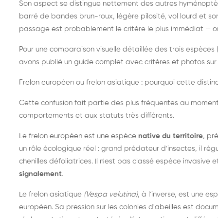
Son aspect se distingue nettement des autres hyménoptèr
barré de bandes brun-roux, légère pilosité, vol lourd et s
passage est probablement le critère le plus immédiat — on 
Pour une comparaison visuelle détaillée des trois espèces (
avons publié un guide complet avec critères et photos sur 
Frelon européen ou frelon asiatique : pourquoi cette distinc
Cette confusion fait partie des plus fréquentes au moment
comportements et aux statuts très différents.
Le frelon européen est une espèce
native du territoire
, pr
un rôle écologique réel : grand prédateur d'insectes, il r
chenilles défoliatrices. Il n'est pas classé espèce invasive et
signalement
.
Le frelon asiatique
(Vespa velutina)
, à l'inverse, est une es
européen. Sa pression sur les colonies d'abeilles est do