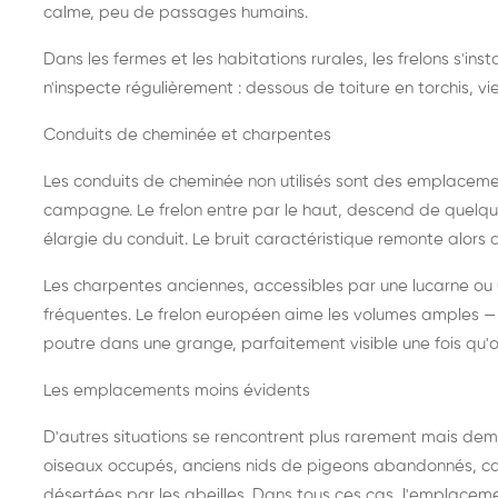
calme, peu de passages humains.
Dans les fermes et les habitations rurales, les frelons s'i
n'inspecte régulièrement : dessous de toiture en torchis, vie
Conduits de cheminée et charpentes
Les conduits de cheminée non utilisés sont des emplaceme
campagne. Le frelon entre par le haut, descend de quelque
élargie du conduit. Le bruit caractéristique remonte alors d
Les charpentes anciennes, accessibles par une lucarne ou
fréquentes. Le frelon européen aime les volumes amples — i
poutre dans une grange, parfaitement visible une fois qu'o
Les emplacements moins évidents
D'autres situations se rencontrent plus rarement mais dema
oiseaux occupés, anciens nids de pigeons abandonnés, cab
désertées par les abeilles. Dans tous ces cas, l'emplace