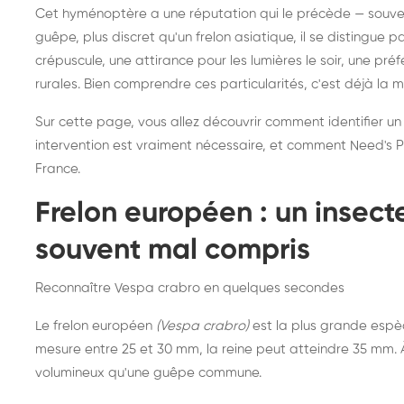
Destruction de nid de
Dé
Cet hyménoptère a une réputation qui le précède — souvent
frelons asiatiques :
du
guêpe, plus discret qu'un frelon asiatique, il se distingue 
intervention partout en
so
crépuscule, une attirance pour les lumières le soir, une pr
rurales. Bien comprendre ces particularités, c'est déjà la 
France
Sur cette page, vous allez découvrir comment identifier un
intervention est vraiment nécessaire, et comment Need's Pr
France.
Frelon européen : un insec
souvent mal compris
Reconnaître Vespa crabro en quelques secondes
Le frelon européen
(Vespa crabro)
est la plus grande espè
mesure entre 25 et 30 mm, la reine peut atteindre 35 mm. À 
volumineux qu'une guêpe commune.