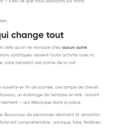
nts — c'est ce que nous abordons sur notre
éen.
qui change tout
et celle qu'on ne retrouve chez
aucun autre
lons asiatiques cessent toute activité avec la
e, voire pendant une partie de la nuit.
ée ouverte en fin de journée, une lampe de chevet
bureau, un éclairage de terrasse en été : autant
néralement — qui débarque dans la pièce.
rise. Beaucoup de personnes décrivent la sensation
ate est compréhensible : panique, fuite, fenêtres