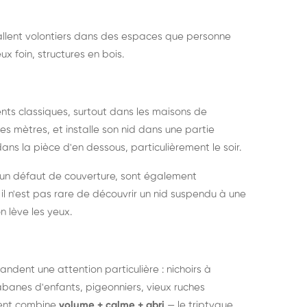
nstallent volontiers dans des espaces que personne
ux foin, structures en bois.
nts classiques, surtout dans les maisons de
s mètres, et installe son nid dans une partie
ans la pièce d'en dessous, particulièrement le soir.
 un défaut de couverture, sont également
l n'est pas rare de découvrir un nid suspendu à une
n lève les yeux.
ndent une attention particulière : nichoirs à
anes d'enfants, pigeonniers, vieux ruches
ment combine
volume + calme + abri
— le triptyque