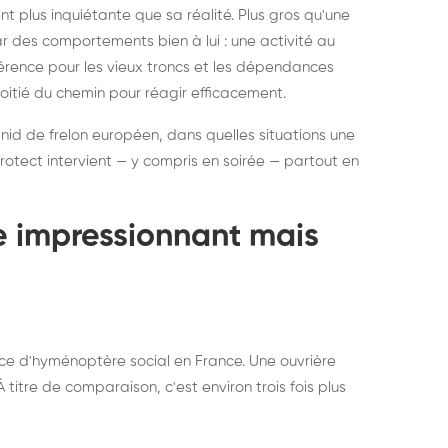
ratisation : éliminer
Traitemen
 plus inquiétante que sa réalité. Plus gros qu'une
rablement rats et
de lit : de
par des comportements bien à lui : une activité au
uris, partout en France
partout e
éférence pour les vieux troncs et les dépendances
moitié du chemin pour réagir efficacement.
 nid de frelon européen, dans quelles situations une
otect intervient — y compris en soirée — partout en
te impressionnant mais
ce d'hyménoptère social en France. Une ouvrière
titre de comparaison, c'est environ trois fois plus