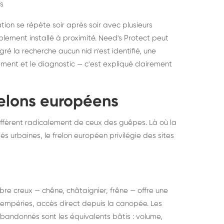
s
ation se répète soir après soir avec plusieurs
ablement installé à proximité. Need's Protect peut
algré la recherche aucun nid n'est identifié, une
ment et le diagnostic — c'est expliqué clairement
frelons européens
ffèrent radicalement de ceux des guêpes. Là où la
tés urbaines, le frelon européen privilégie des sites
 arbre creux — chêne, châtaignier, frêne — offre une
intempéries, accès direct depuis la canopée. Les
abandonnés sont les équivalents bâtis : volume,