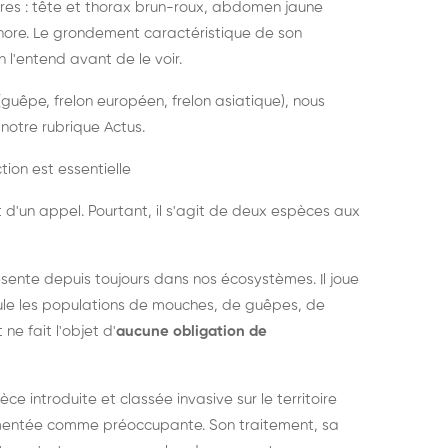
es : tête et thorax brun-roux, abdomen jaune
onore. Le grondement caractéristique de son
l'entend avant de le voir.
guêpe, frelon européen, frelon asiatique), nous
notre rubrique Actus.
tion est essentielle
 d'un appel. Pourtant, il s'agit de deux espèces aux
ésente depuis toujours dans nos écosystèmes. Il joue
égule les populations de mouches, de guêpes, de
 ne fait l'objet d'
aucune obligation de
pèce introduite et classée invasive sur le territoire
cumentée comme préoccupante. Son traitement, sa