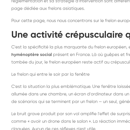
réglementation et sa stratégie d'intervention sont différe
page dédiée aux frelons asiatiques
.
Pour cette page, nous nous concentrons sur le frelon europ
Une activité crépusculaire 
C'est la spécificité la plus marquante du frelon européen, 
hyménoptère social
présent en France. Là où guêpes et fre
tombée du jour, le frelon européen reste actif au crépuscul
Le frelon qui entre le soir par la fenêtre
C'est la situation la plus emblématique. Une fenêtre laiss
allumée dans une chambre, un écran d'ordinateur dans un 
de scénarios qui se terminent par un frelon — un seul, gé
Le bruit grave produit par son vol amplifie l'effet de surp
comme « avoir un drone dans le salon ». La réaction immédi
claquées. Aucun de ces réflexes n'est utile.