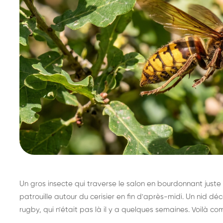
Un gros insecte qui traverse le salon en bourdonnant juste 
patrouille autour du cerisier en fin d'après-midi. Un nid 
rugby, qui n'était pas là il y a quelques semaines. Voilà co