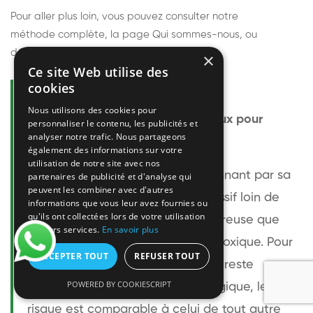
Pour aller plus loin, vous pouvez consulter notre
méthode complète
, la page
Qui sommes-nous
, ou
découvrir
nos techniciens
.
×
Ce site Web utilise des
cookies
Questions fréquentes
Nous utilisons des cookies pour
Le frelon européen est-il dangereux pour
personnaliser le contenu, les publicités et
analyser notre trafic. Nous partageons
l'homme ?
également des informations sur votre
utilisation de notre site avec nos
Le frelon européen est impressionnant par sa
partenaires de publicité et d'analyse qui
peuvent les combiner avec d'autres
taille mais relativement peu agressif loin de
informations que vous leur avez fournies ou
qu'ils ont collectées lors de votre utilisation
son nid. Sa piqûre est plus douloureuse que
de leurs services.
En savoir plus
celle d'une guêpe sans être plus toxique. Pour
ACCEPTER TOUT
REFUSER TOUT
une personne non allergique, elle reste
POWERED BY COOKIESCRIPT
bénigne. Pour une personne allergique, le
risque est comparable à celui de tout autre