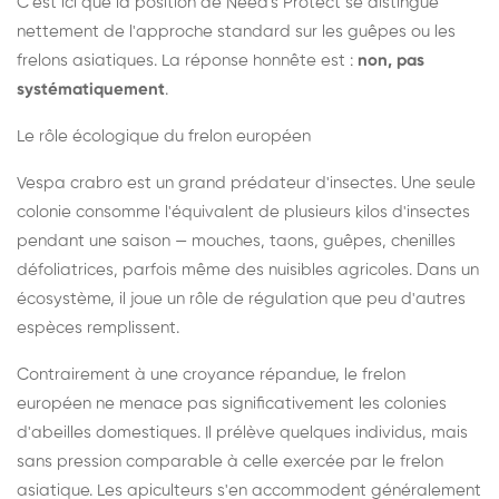
C'est ici que la position de Need's Protect se distingue
nettement de l'approche standard sur les guêpes ou les
frelons asiatiques. La réponse honnête est :
non, pas
systématiquement
.
Le rôle écologique du frelon européen
Vespa crabro est un grand prédateur d'insectes. Une seule
colonie consomme l'équivalent de plusieurs kilos d'insectes
pendant une saison — mouches, taons, guêpes, chenilles
défoliatrices, parfois même des nuisibles agricoles. Dans un
écosystème, il joue un rôle de régulation que peu d'autres
espèces remplissent.
Contrairement à une croyance répandue, le frelon
européen ne menace pas significativement les colonies
d'abeilles domestiques. Il prélève quelques individus, mais
sans pression comparable à celle exercée par le frelon
asiatique. Les apiculteurs s'en accommodent généralement