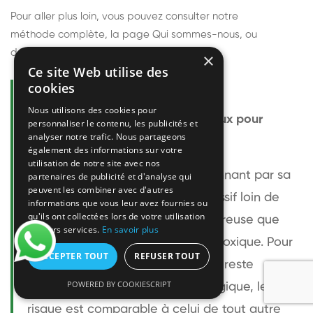
Pour aller plus loin, vous pouvez consulter notre
méthode complète
, la page
Qui sommes-nous
, ou
découvrir
nos techniciens
.
×
Ce site Web utilise des
cookies
Questions fréquentes
Nous utilisons des cookies pour
Le frelon européen est-il dangereux pour
personnaliser le contenu, les publicités et
analyser notre trafic. Nous partageons
l'homme ?
également des informations sur votre
utilisation de notre site avec nos
Le frelon européen est impressionnant par sa
partenaires de publicité et d'analyse qui
peuvent les combiner avec d'autres
taille mais relativement peu agressif loin de
informations que vous leur avez fournies ou
qu'ils ont collectées lors de votre utilisation
son nid. Sa piqûre est plus douloureuse que
de leurs services.
En savoir plus
celle d'une guêpe sans être plus toxique. Pour
ACCEPTER TOUT
REFUSER TOUT
une personne non allergique, elle reste
POWERED BY COOKIESCRIPT
bénigne. Pour une personne allergique, le
risque est comparable à celui de tout autre