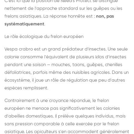
C'est ici que la position de Need's Protect se distingue
nettement de l'approche standard sur les guêpes ou les
frelons asiatiques. La réponse honnête est :
non, pas
systématiquement
.
Le rôle écologique du frelon européen
Vespa crabro est un grand prédateur d'insectes. Une seule
colonie consomme l'équivalent de plusieurs kilos d'insectes
pendant une saison — mouches, taons, guêpes, chenilles
défoliatrices, parfois même des nuisibles agricoles. Dans un
écosystème, il joue un rôle de régulation que peu d'autres
espèces remplissent.
Contrairement à une croyance répandue, le frelon
européen ne menace pas significativement les colonies
d'abeilles domestiques. Il prélève quelques individus, mais
sans pression comparable à celle exercée par le frelon
asiatique. Les apiculteurs s'en accommodent généralement