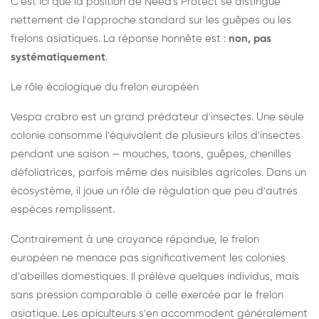
C'est ici que la position de Need's Protect se distingue
nettement de l'approche standard sur les guêpes ou les
frelons asiatiques. La réponse honnête est :
non, pas
systématiquement
.
Le rôle écologique du frelon européen
Vespa crabro est un grand prédateur d'insectes. Une seule
colonie consomme l'équivalent de plusieurs kilos d'insectes
pendant une saison — mouches, taons, guêpes, chenilles
défoliatrices, parfois même des nuisibles agricoles. Dans un
écosystème, il joue un rôle de régulation que peu d'autres
espèces remplissent.
Contrairement à une croyance répandue, le frelon
européen ne menace pas significativement les colonies
d'abeilles domestiques. Il prélève quelques individus, mais
sans pression comparable à celle exercée par le frelon
asiatique. Les apiculteurs s'en accommodent généralement