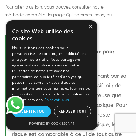
Pour aller plus loin, vous pouvez consulter notre
méthode complète
, la page
Qui sommes-nous
, ou
découvrir
nos techniciens
.
×
Ce site Web utilise des
cookies
Questions fréquentes
Nous utilisons des cookies pour
Le frelon européen est-il dangereux pour
personnaliser le contenu, les publicités et
analyser notre trafic. Nous partageons
l'homme ?
également des informations sur votre
utilisation de notre site avec nos
Le frelon européen est impressionnant par sa
partenaires de publicité et d'analyse qui
peuvent les combiner avec d'autres
taille mais relativement peu agressif loin de
informations que vous leur avez fournies ou
qu'ils ont collectées lors de votre utilisation
son nid. Sa piqûre est plus douloureuse que
de leurs services.
En savoir plus
celle d'une guêpe sans être plus toxique. Pour
ACCEPTER TOUT
REFUSER TOUT
une personne non allergique, elle reste
POWERED BY COOKIESCRIPT
bénigne. Pour une personne allergique, le
risque est comparable à celui de tout autre