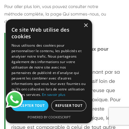
Pour aller plus loin, vous pouvez consulter notre
méthode complète
, la page
Qui sommes-nous
, ou
découvrir
nos techniciens
.
×
Ce site Web utilise des
cookies
Questions fréquentes
Nous utilisons des cookies pour
Le frelon européen est-il dangereux pour
personnaliser le contenu, les publicités et
analyser notre trafic. Nous partageons
l'homme ?
également des informations sur votre
utilisation de notre site avec nos
Le frelon européen est impressionnant par sa
partenaires de publicité et d'analyse qui
peuvent les combiner avec d'autres
taille mais relativement peu agressif loin de
informations que vous leur avez fournies ou
qu'ils ont collectées lors de votre utilisation
son nid. Sa piqûre est plus douloureuse que
de leurs services.
En savoir plus
celle d'une guêpe sans être plus toxique. Pour
ACCEPTER TOUT
REFUSER TOUT
une personne non allergique, elle reste
POWERED BY COOKIESCRIPT
bénigne. Pour une personne allergique, le
risque est comparable à celui de tout autre