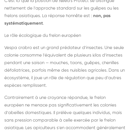
C'est ici que la position de Need's Protect se distingue
nettement de l'approche standard sur les guêpes ou les
frelons asiatiques. La réponse honnête est :
non, pas
systématiquement
.
Le rôle écologique du frelon européen
Vespa crabro est un grand prédateur d'insectes. Une seule
colonie consomme l'équivalent de plusieurs kilos d'insectes
pendant une saison — mouches, taons, guêpes, chenilles
défoliatrices, parfois même des nuisibles agricoles. Dans un
écosystème, il joue un rôle de régulation que peu d'autres
espèces remplissent.
Contrairement à une croyance répandue, le frelon
européen ne menace pas significativement les colonies
d'abeilles domestiques. Il prélève quelques individus, mais
sans pression comparable à celle exercée par le frelon
asiatique. Les apiculteurs s'en accommodent généralement