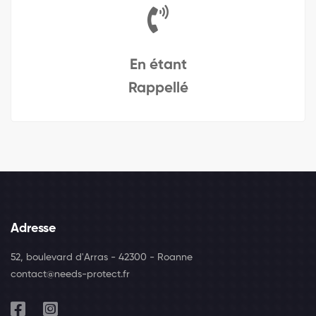
En étant
Rappellé
Adresse
52, boulevard d'Arras - 42300 - Roanne
contact@needs-protect.fr