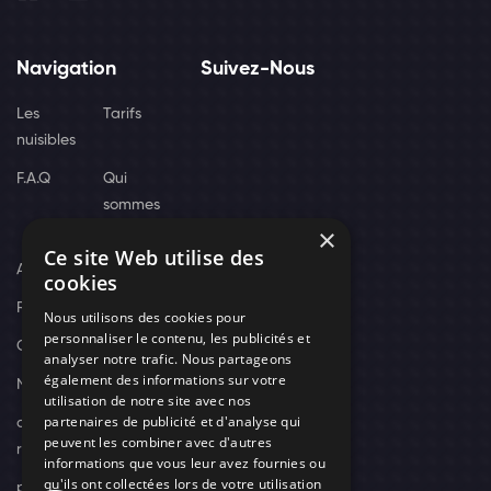
Navigation
Suivez-Nous
Les
Tarifs
nuisibles
F.A.Q
Qui
sommes
×
nous
Ce site Web utilise des
Actus
cookies
Recrutement
Nous utilisons des cookies pour
personnaliser le contenu, les publicités et
Contact
analyser notre trafic. Nous partageons
également des informations sur votre
Nos techniciens
utilisation de notre site avec nos
partenaires de publicité et d'analyse qui
campagne-
peuvent les combiner avec d'autres
recrutement
informations que vous leur avez fournies ou
qu'ils ont collectées lors de votre utilisation
politique de