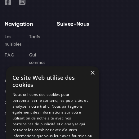
Navigation
Suivez-Nous
Les
Tarifs
nuisibles
F.A.Q
Qui
sommes
×
nous
Ce site Web utilise des
Actus
cookies
Recrutement
Nous utilisons des cookies pour
personnaliser le contenu, les publicités et
Contact
analyser notre trafic. Nous partageons
également des informations sur votre
Nos techniciens
utilisation de notre site avec nos
partenaires de publicité et d'analyse qui
campagne-
peuvent les combiner avec d'autres
recrutement
informations que vous leur avez fournies ou