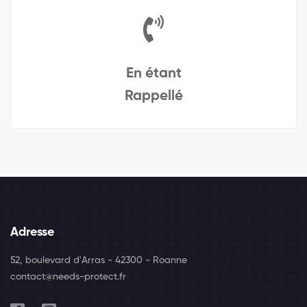
En étant
Rappellé
Adresse
52, boulevard d'Arras - 42300 - Roanne
contact@needs-protect.fr