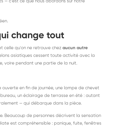
nts — c'est ce que nous abordons sur notre
éen.
qui change tout
et celle qu'on ne retrouve chez
aucun autre
lons asiatiques cessent toute activité avec la
e, voire pendant une partie de la nuit.
ée ouverte en fin de journée, une lampe de chevet
bureau, un éclairage de terrasse en été : autant
néralement — qui débarque dans la pièce.
rise. Beaucoup de personnes décrivent la sensation
ate est compréhensible : panique, fuite, fenêtres