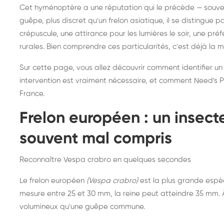
Destruction de nid de
Dé
Cet hyménoptère a une réputation qui le précède — souvent
frelons asiatiques :
du
guêpe, plus discret qu'un frelon asiatique, il se distingue 
intervention partout en
so
crépuscule, une attirance pour les lumières le soir, une pr
rurales. Bien comprendre ces particularités, c'est déjà la 
France
Sur cette page, vous allez découvrir comment identifier un
intervention est vraiment nécessaire, et comment Need's Pr
France.
Frelon européen : un insec
souvent mal compris
Reconnaître Vespa crabro en quelques secondes
Le frelon européen
(Vespa crabro)
est la plus grande espè
mesure entre 25 et 30 mm, la reine peut atteindre 35 mm. À 
volumineux qu'une guêpe commune.