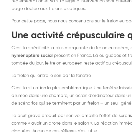
réglementation et sa stratégie d'intervention sont différe
page dédiée aux frelons asiatiques
.
Pour cette page, nous nous concentrons sur le frelon europ
Une activité crépusculaire 
C'est la spécificité la plus marquante du frelon européen, 
hyménoptère social
présent en France. Là où guêpes et fre
tombée du jour, le frelon européen reste actif au crépuscul
Le frelon qui entre le soir par la fenêtre
C'est la situation la plus emblématique. Une fenêtre laiss
allumée dans une chambre, un écran d'ordinateur dans un 
de scénarios qui se terminent par un frelon — un seul, gé
Le bruit grave produit par son vol amplifie l'effet de surp
comme « avoir un drone dans le salon ». La réaction immédi
claquées. Aucun de ces réflexes n'est utile.