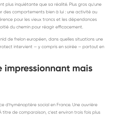
ratisation : éliminer
Traitemen
 plus inquiétante que sa réalité. Plus gros qu'une
rablement rats et
de lit : de
par des comportements bien à lui : une activité au
uris, partout en France
partout e
éférence pour les vieux troncs et les dépendances
moitié du chemin pour réagir efficacement.
 nid de frelon européen, dans quelles situations une
otect intervient — y compris en soirée — partout en
te impressionnant mais
ce d'hyménoptère social en France. Une ouvrière
titre de comparaison, c'est environ trois fois plus