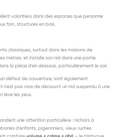
nstallent volontiers dans des espaces que personne
ux foin, structures en bois.
nts classiques, surtout dans les maisons de
s mètres, et installe son nid dans une partie
ans la pièce d'en dessous, particulièrement le soir.
 un défaut de couverture, sont également
l n'est pas rare de découvrir un nid suspendu à une
n lève les yeux.
ndent une attention particulière : nichoirs à
anes d'enfants, pigeonniers, vieux ruches
ment combine
volume + calme + abri
— le triptyque