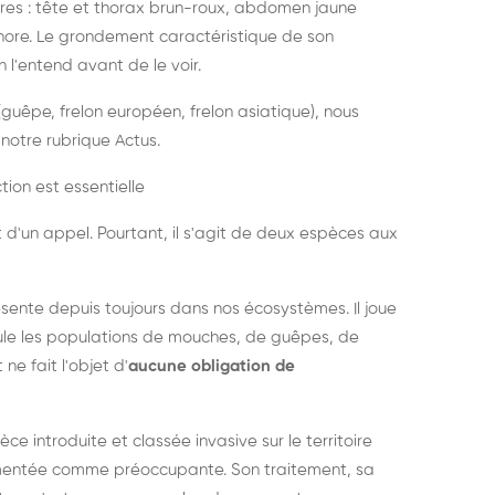
es : tête et thorax brun-roux, abdomen jaune
onore. Le grondement caractéristique de son
l'entend avant de le voir.
guêpe, frelon européen, frelon asiatique), nous
notre rubrique Actus.
tion est essentielle
 d'un appel. Pourtant, il s'agit de deux espèces aux
ésente depuis toujours dans nos écosystèmes. Il joue
égule les populations de mouches, de guêpes, de
 ne fait l'objet d'
aucune obligation de
pèce introduite et classée invasive sur le territoire
cumentée comme préoccupante. Son traitement, sa