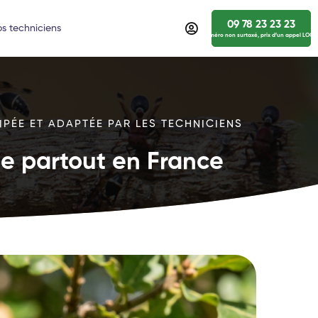
09 78 23 23 23
s techniciens
numéro non surtaxé, prix d’un appel LOCA
IPÉE ET ADAPTÉE PAR LES TECHNICIENS
ide partout en France