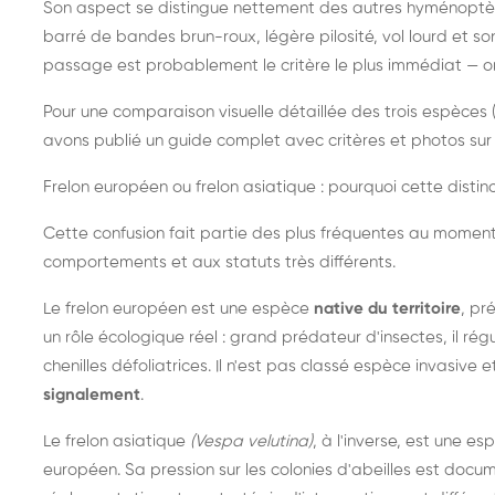
Son aspect se distingue nettement des autres hyménoptèr
barré de bandes brun-roux, légère pilosité, vol lourd et s
passage est probablement le critère le plus immédiat — on 
Pour une comparaison visuelle détaillée des trois espèces (
avons publié un guide complet avec critères et photos sur 
Frelon européen ou frelon asiatique : pourquoi cette distinc
Cette confusion fait partie des plus fréquentes au moment
comportements et aux statuts très différents.
Le frelon européen est une espèce
native du territoire
, pr
un rôle écologique réel : grand prédateur d'insectes, il r
chenilles défoliatrices. Il n'est pas classé espèce invasive et
signalement
.
Le frelon asiatique
(Vespa velutina)
, à l'inverse, est une es
européen. Sa pression sur les colonies d'abeilles est do