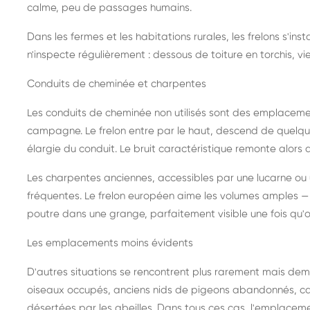
calme, peu de passages humains.
Dans les fermes et les habitations rurales, les frelons s'i
n'inspecte régulièrement : dessous de toiture en torchis, vie
Conduits de cheminée et charpentes
Les conduits de cheminée non utilisés sont des emplaceme
campagne. Le frelon entre par le haut, descend de quelque
élargie du conduit. Le bruit caractéristique remonte alors d
Les charpentes anciennes, accessibles par une lucarne ou
fréquentes. Le frelon européen aime les volumes amples — i
poutre dans une grange, parfaitement visible une fois qu'o
Les emplacements moins évidents
D'autres situations se rencontrent plus rarement mais dema
oiseaux occupés, anciens nids de pigeons abandonnés, cab
désertées par les abeilles. Dans tous ces cas, l'emplace