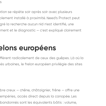
s
ation se répète soir après soir avec plusieurs
ablement installé à proximité. Need's Protect peut
algré la recherche aucun nid n'est identifié, une
ment et le diagnostic — c'est expliqué clairement
frelons européens
ffèrent radicalement de ceux des guêpes. Là où la
tés urbaines, le frelon européen privilégie des sites
 arbre creux — chêne, châtaignier, frêne — offre une
intempéries, accès direct depuis la canopée. Les
abandonnés sont les équivalents bâtis : volume,