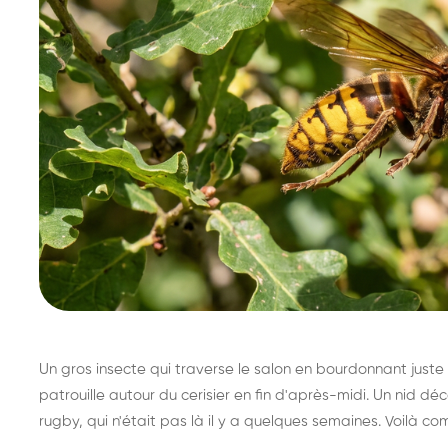
Un gros insecte qui traverse le salon en bourdonnant juste 
patrouille autour du cerisier en fin d'après-midi. Un nid 
rugby, qui n'était pas là il y a quelques semaines. Voilà co