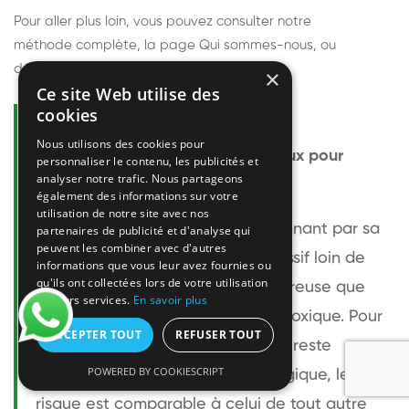
Pour aller plus loin, vous pouvez consulter notre
méthode complète
, la page
Qui sommes-nous
, ou
découvrir
nos techniciens
.
×
Ce site Web utilise des
cookies
Questions fréquentes
Nous utilisons des cookies pour
Le frelon européen est-il dangereux pour
personnaliser le contenu, les publicités et
analyser notre trafic. Nous partageons
l'homme ?
également des informations sur votre
utilisation de notre site avec nos
Le frelon européen est impressionnant par sa
partenaires de publicité et d'analyse qui
peuvent les combiner avec d'autres
taille mais relativement peu agressif loin de
informations que vous leur avez fournies ou
qu'ils ont collectées lors de votre utilisation
son nid. Sa piqûre est plus douloureuse que
de leurs services.
En savoir plus
celle d'une guêpe sans être plus toxique. Pour
ACCEPTER TOUT
REFUSER TOUT
une personne non allergique, elle reste
POWERED BY COOKIESCRIPT
bénigne. Pour une personne allergique, le
risque est comparable à celui de tout autre