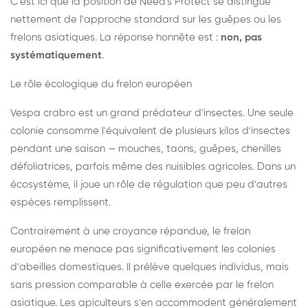
C'est ici que la position de Need's Protect se distingue
nettement de l'approche standard sur les guêpes ou les
frelons asiatiques. La réponse honnête est :
non, pas
systématiquement
.
Le rôle écologique du frelon européen
Vespa crabro est un grand prédateur d'insectes. Une seule
colonie consomme l'équivalent de plusieurs kilos d'insectes
pendant une saison — mouches, taons, guêpes, chenilles
défoliatrices, parfois même des nuisibles agricoles. Dans un
écosystème, il joue un rôle de régulation que peu d'autres
espèces remplissent.
Contrairement à une croyance répandue, le frelon
européen ne menace pas significativement les colonies
d'abeilles domestiques. Il prélève quelques individus, mais
sans pression comparable à celle exercée par le frelon
asiatique. Les apiculteurs s'en accommodent généralement