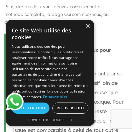
Pour aller plus loin, vous pouvez consulter notre
méthode complète
, la page
Qui sommes-nous
, ou
découvrir
nos techniciens
.
×
Ce site Web utilise des
cookies
Questions fréquentes
Nous utilisons des cookies pour
Le frelon européen est-il dangereux pour
personnaliser le contenu, les publicités et
analyser notre trafic. Nous partageons
l'homme ?
également des informations sur votre
utilisation de notre site avec nos
Le frelon européen est impressionnant par sa
partenaires de publicité et d'analyse qui
peuvent les combiner avec d'autres
taille mais relativement peu agressif loin de
informations que vous leur avez fournies ou
qu'ils ont collectées lors de votre utilisation
son nid. Sa piqûre est plus douloureuse que
de leurs services.
En savoir plus
celle d'une guêpe sans être plus toxique. Pour
ACCEPTER TOUT
REFUSER TOUT
une personne non allergique, elle reste
POWERED BY COOKIESCRIPT
bénigne. Pour une personne allergique, le
risque est comparable à celui de tout autre