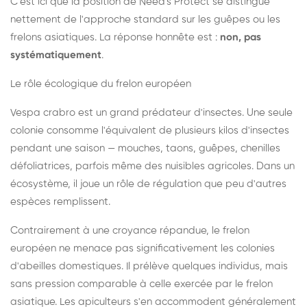
C'est ici que la position de Need's Protect se distingue
nettement de l'approche standard sur les guêpes ou les
frelons asiatiques. La réponse honnête est :
non, pas
systématiquement
.
Le rôle écologique du frelon européen
Vespa crabro est un grand prédateur d'insectes. Une seule
colonie consomme l'équivalent de plusieurs kilos d'insectes
pendant une saison — mouches, taons, guêpes, chenilles
défoliatrices, parfois même des nuisibles agricoles. Dans un
écosystème, il joue un rôle de régulation que peu d'autres
espèces remplissent.
Contrairement à une croyance répandue, le frelon
européen ne menace pas significativement les colonies
d'abeilles domestiques. Il prélève quelques individus, mais
sans pression comparable à celle exercée par le frelon
asiatique. Les apiculteurs s'en accommodent généralement