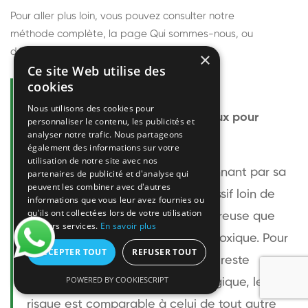
Pour aller plus loin, vous pouvez consulter notre
méthode complète
, la page
Qui sommes-nous
, ou
découvrir
nos techniciens
.
×
Ce site Web utilise des
cookies
Questions fréquentes
Nous utilisons des cookies pour
Le frelon européen est-il dangereux pour
personnaliser le contenu, les publicités et
analyser notre trafic. Nous partageons
l'homme ?
également des informations sur votre
utilisation de notre site avec nos
Le frelon européen est impressionnant par sa
partenaires de publicité et d'analyse qui
peuvent les combiner avec d'autres
taille mais relativement peu agressif loin de
informations que vous leur avez fournies ou
qu'ils ont collectées lors de votre utilisation
son nid. Sa piqûre est plus douloureuse que
de leurs services.
En savoir plus
celle d'une guêpe sans être plus toxique. Pour
ACCEPTER TOUT
REFUSER TOUT
une personne non allergique, elle reste
POWERED BY COOKIESCRIPT
bénigne. Pour une personne allergique, le
risque est comparable à celui de tout autre