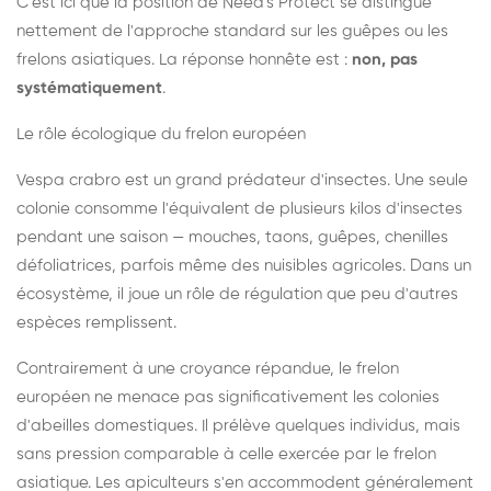
C'est ici que la position de Need's Protect se distingue
nettement de l'approche standard sur les guêpes ou les
frelons asiatiques. La réponse honnête est :
non, pas
systématiquement
.
Le rôle écologique du frelon européen
Vespa crabro est un grand prédateur d'insectes. Une seule
colonie consomme l'équivalent de plusieurs kilos d'insectes
pendant une saison — mouches, taons, guêpes, chenilles
défoliatrices, parfois même des nuisibles agricoles. Dans un
écosystème, il joue un rôle de régulation que peu d'autres
espèces remplissent.
Contrairement à une croyance répandue, le frelon
européen ne menace pas significativement les colonies
d'abeilles domestiques. Il prélève quelques individus, mais
sans pression comparable à celle exercée par le frelon
asiatique. Les apiculteurs s'en accommodent généralement