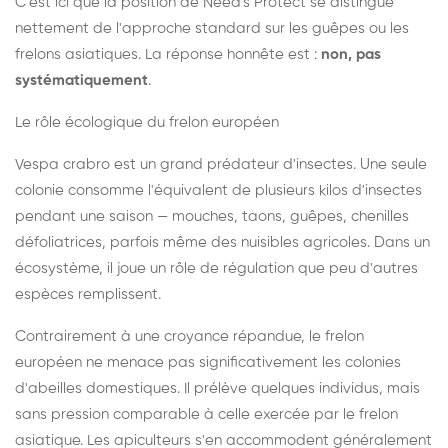
C'est ici que la position de Need's Protect se distingue
nettement de l'approche standard sur les guêpes ou les
frelons asiatiques. La réponse honnête est :
non, pas
systématiquement
.
Le rôle écologique du frelon européen
Vespa crabro est un grand prédateur d'insectes. Une seule
colonie consomme l'équivalent de plusieurs kilos d'insectes
pendant une saison — mouches, taons, guêpes, chenilles
défoliatrices, parfois même des nuisibles agricoles. Dans un
écosystème, il joue un rôle de régulation que peu d'autres
espèces remplissent.
Contrairement à une croyance répandue, le frelon
européen ne menace pas significativement les colonies
d'abeilles domestiques. Il prélève quelques individus, mais
sans pression comparable à celle exercée par le frelon
asiatique. Les apiculteurs s'en accommodent généralement