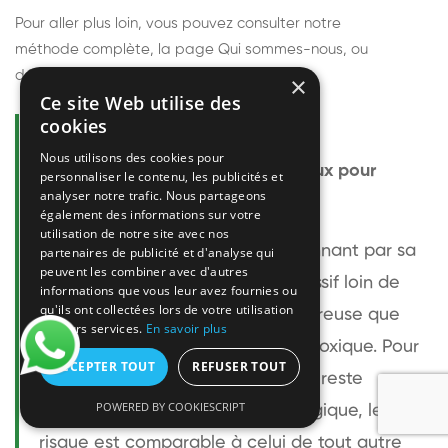
Pour aller plus loin, vous pouvez consulter notre
méthode complète
, la page
Qui sommes-nous
, ou
découvrir
nos techniciens
.
×
Ce site Web utilise des
cookies
Questions fréquentes
Nous utilisons des cookies pour
Le frelon européen est-il dangereux pour
personnaliser le contenu, les publicités et
analyser notre trafic. Nous partageons
l'homme ?
également des informations sur votre
utilisation de notre site avec nos
Le frelon européen est impressionnant par sa
partenaires de publicité et d'analyse qui
peuvent les combiner avec d'autres
taille mais relativement peu agressif loin de
informations que vous leur avez fournies ou
qu'ils ont collectées lors de votre utilisation
son nid. Sa piqûre est plus douloureuse que
de leurs services.
En savoir plus
celle d'une guêpe sans être plus toxique. Pour
ACCEPTER TOUT
REFUSER TOUT
une personne non allergique, elle reste
POWERED BY COOKIESCRIPT
bénigne. Pour une personne allergique, le
risque est comparable à celui de tout autre