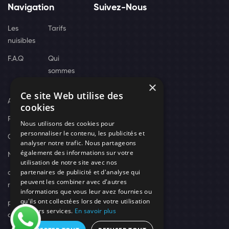
Navigation
Suivez-Nous
Les
Tarifs
nuisibles
F.A.Q
Qui
sommes
×
nous
Ce site Web utilise des
Actus
cookies
Recrutement
Nous utilisons des cookies pour
personnaliser le contenu, les publicités et
Contact
analyser notre trafic. Nous partageons
également des informations sur votre
Nos techniciens
utilisation de notre site avec nos
partenaires de publicité et d'analyse qui
campagne-
peuvent les combiner avec d'autres
recrutement
informations que vous leur avez fournies ou
qu'ils ont collectées lors de votre utilisation
politique de
de leurs services.
En savoir plus
confidentialité