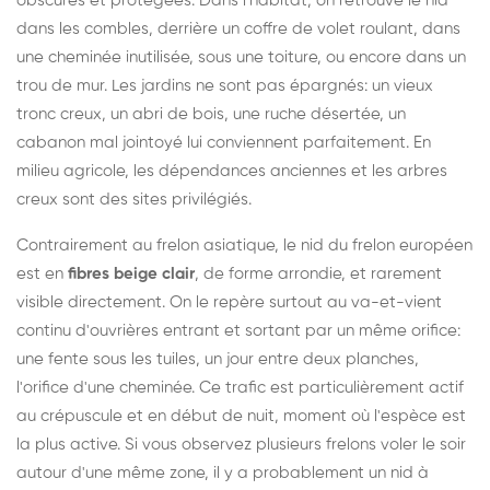
obscures et protégées. Dans l'habitat, on retrouve le nid
dans les combles, derrière un coffre de volet roulant, dans
une cheminée inutilisée, sous une toiture, ou encore dans un
trou de mur. Les jardins ne sont pas épargnés: un vieux
tronc creux, un abri de bois, une ruche désertée, un
cabanon mal jointoyé lui conviennent parfaitement. En
milieu agricole, les dépendances anciennes et les arbres
creux sont des sites privilégiés.
Contrairement au frelon asiatique, le nid du frelon européen
est en
fibres beige clair
, de forme arrondie, et rarement
visible directement. On le repère surtout au va-et-vient
continu d'ouvrières entrant et sortant par un même orifice:
une fente sous les tuiles, un jour entre deux planches,
l'orifice d'une cheminée. Ce trafic est particulièrement actif
au crépuscule et en début de nuit, moment où l'espèce est
la plus active. Si vous observez plusieurs frelons voler le soir
autour d'une même zone, il y a probablement un nid à