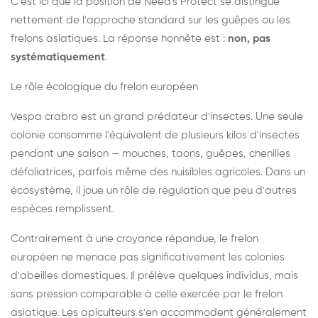
C'est ici que la position de Need's Protect se distingue
nettement de l'approche standard sur les guêpes ou les
frelons asiatiques. La réponse honnête est :
non, pas
systématiquement
.
Le rôle écologique du frelon européen
Vespa crabro est un grand prédateur d'insectes. Une seule
colonie consomme l'équivalent de plusieurs kilos d'insectes
pendant une saison — mouches, taons, guêpes, chenilles
défoliatrices, parfois même des nuisibles agricoles. Dans un
écosystème, il joue un rôle de régulation que peu d'autres
espèces remplissent.
Contrairement à une croyance répandue, le frelon
européen ne menace pas significativement les colonies
d'abeilles domestiques. Il prélève quelques individus, mais
sans pression comparable à celle exercée par le frelon
asiatique. Les apiculteurs s'en accommodent généralement