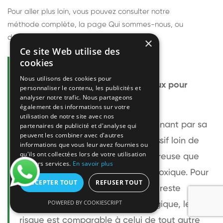
Pour aller plus loin, vous pouvez consulter notre
méthode complète
, la page
Qui sommes-nous
, ou
découvrir
nos techniciens
.
×
Ce site Web utilise des
cookies
Questions fréquentes
Nous utilisons des cookies pour
Le frelon européen est-il dangereux pour
personnaliser le contenu, les publicités et
analyser notre trafic. Nous partageons
l'homme ?
également des informations sur votre
utilisation de notre site avec nos
Le frelon européen est impressionnant par sa
partenaires de publicité et d'analyse qui
peuvent les combiner avec d'autres
taille mais relativement peu agressif loin de
informations que vous leur avez fournies ou
qu'ils ont collectées lors de votre utilisation
son nid. Sa piqûre est plus douloureuse que
de leurs services.
En savoir plus
celle d'une guêpe sans être plus toxique. Pour
ACCEPTER TOUT
REFUSER TOUT
une personne non allergique, elle reste
POWERED BY COOKIESCRIPT
bénigne. Pour une personne allergique, le
risque est comparable à celui de tout autre