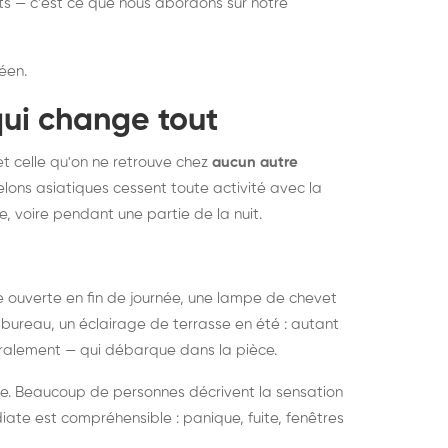
nts — c'est ce que nous abordons sur notre
éen.
qui change tout
et celle qu'on ne retrouve chez
aucun autre
lons asiatiques cessent toute activité avec la
e, voire pendant une partie de la nuit.
ée ouverte en fin de journée, une lampe de chevet
bureau, un éclairage de terrasse en été : autant
néralement — qui débarque dans la pièce.
rise. Beaucoup de personnes décrivent la sensation
ate est compréhensible : panique, fuite, fenêtres