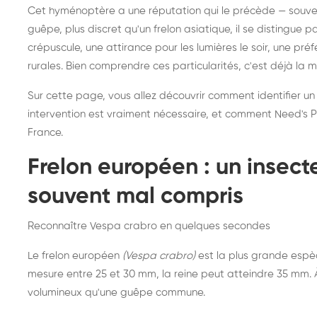
Destruction de nid de
Dé
Cet hyménoptère a une réputation qui le précède — souvent
frelons asiatiques :
du
guêpe, plus discret qu'un frelon asiatique, il se distingue 
intervention partout en
so
crépuscule, une attirance pour les lumières le soir, une pr
rurales. Bien comprendre ces particularités, c'est déjà la 
France
Sur cette page, vous allez découvrir comment identifier un
intervention est vraiment nécessaire, et comment Need's Pr
France.
Frelon européen : un insec
souvent mal compris
Reconnaître Vespa crabro en quelques secondes
Le frelon européen
(Vespa crabro)
est la plus grande espè
mesure entre 25 et 30 mm, la reine peut atteindre 35 mm. À 
volumineux qu'une guêpe commune.