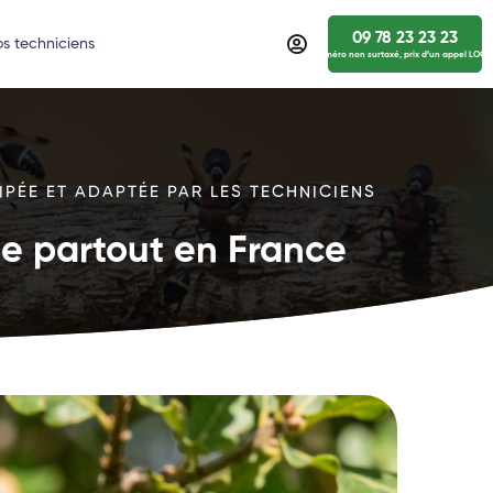
09 78 23 23 23
s techniciens
numéro non surtaxé, prix d’un appel LOCA
IPÉE ET ADAPTÉE PAR LES TECHNICIENS
ide partout en France