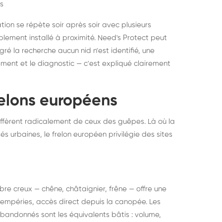
s
ation se répète soir après soir avec plusieurs
ablement installé à proximité. Need's Protect peut
algré la recherche aucun nid n'est identifié, une
ment et le diagnostic — c'est expliqué clairement
frelons européens
ffèrent radicalement de ceux des guêpes. Là où la
tés urbaines, le frelon européen privilégie des sites
 arbre creux — chêne, châtaignier, frêne — offre une
intempéries, accès direct depuis la canopée. Les
abandonnés sont les équivalents bâtis : volume,