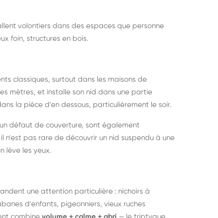
nstallent volontiers dans des espaces que personne
ux foin, structures en bois.
nts classiques, surtout dans les maisons de
s mètres, et installe son nid dans une partie
ans la pièce d'en dessous, particulièrement le soir.
 un défaut de couverture, sont également
l n'est pas rare de découvrir un nid suspendu à une
n lève les yeux.
ndent une attention particulière : nichoirs à
anes d'enfants, pigeonniers, vieux ruches
ment combine
volume + calme + abri
— le triptyque