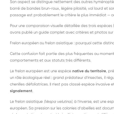
Son aspect se distingue nettement des autres hyménoptèr
barré de bandes brun-roux, légère pilosité, vol lourd et s
passage est probablement le critère le plus immédiat — on 
Pour une comparaison visuelle détaillée des trois espèces (
avons publié un guide complet avec critères et photos sur 
Frelon européen ou frelon asiatique : pourquoi cette distinc
Cette confusion fait partie des plus fréquentes au moment
comportements et aux statuts très différents.
Le frelon européen est une espèce
native du territoire
, pr
un rôle écologique réel : grand prédateur d'insectes, il r
chenilles défoliatrices. Il n'est pas classé espèce invasive et
signalement
.
Le frelon asiatique
(Vespa velutina)
, à l'inverse, est une es
européen. Sa pression sur les colonies d'abeilles est do