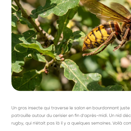
Un gros insecte qui traverse le salon en bourdonnant juste 
patrouille autour du cerisier en fin d'après-midi. Un nid 
rugby, qui n'était pas là il y a quelques semaines. Voilà co