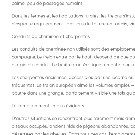
calme, peu de passages humains.
Dans les fermes et les habitations rurales, les frelons s'i
n'inspecte régulièrement : dessous de toiture en torchis, vie
Conduits de cheminée et charpentes
Les conduits de cheminée non utilisés sont des emplaceme
campagne. Le frelon entre par le haut, descend de quelque
élargie du conduit. Le bruit caractéristique remonte alors d
Les charpentes anciennes, accessibles par une lucarne ou
fréquentes. Le frelon européen aime les volumes amples — i
poutre dans une grange, parfaitement visible une fois qu'o
Les emplacements moins évidents
D'autres situations se rencontrent plus rarement mais dema
oiseaux occupés, anciens nids de pigeons abandonnés, cab
désertées par les abeilles. Dans tous ces cas, l'emplace