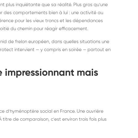
ratisation : éliminer
Traitemen
 plus inquiétante que sa réalité. Plus gros qu'une
rablement rats et
de lit : de
par des comportements bien à lui : une activité au
uris, partout en France
partout e
éférence pour les vieux troncs et les dépendances
moitié du chemin pour réagir efficacement.
 nid de frelon européen, dans quelles situations une
otect intervient — y compris en soirée — partout en
te impressionnant mais
ce d'hyménoptère social en France. Une ouvrière
titre de comparaison, c'est environ trois fois plus