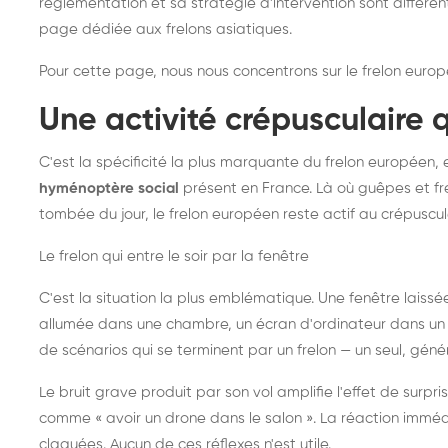
réglementation et sa stratégie d'intervention sont différe
page dédiée aux frelons asiatiques
.
Pour cette page, nous nous concentrons sur le frelon europ
Une activité crépusculaire 
C'est la spécificité la plus marquante du frelon européen, 
hyménoptère social
présent en France. Là où guêpes et fre
tombée du jour, le frelon européen reste actif au crépuscul
Le frelon qui entre le soir par la fenêtre
C'est la situation la plus emblématique. Une fenêtre laiss
allumée dans une chambre, un écran d'ordinateur dans un 
de scénarios qui se terminent par un frelon — un seul, gé
Le bruit grave produit par son vol amplifie l'effet de surp
comme « avoir un drone dans le salon ». La réaction immédi
claquées. Aucun de ces réflexes n'est utile.