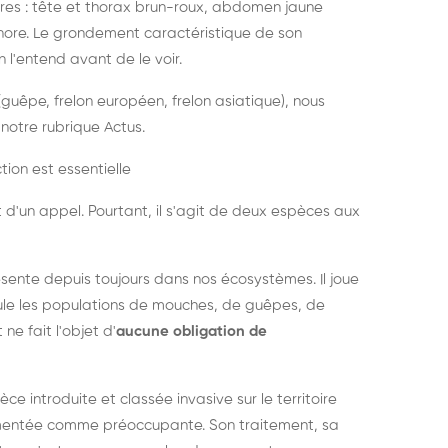
es : tête et thorax brun-roux, abdomen jaune
onore. Le grondement caractéristique de son
l'entend avant de le voir.
guêpe, frelon européen, frelon asiatique), nous
notre rubrique Actus.
tion est essentielle
 d'un appel. Pourtant, il s'agit de deux espèces aux
ésente depuis toujours dans nos écosystèmes. Il joue
égule les populations de mouches, de guêpes, de
 ne fait l'objet d'
aucune obligation de
pèce introduite et classée invasive sur le territoire
cumentée comme préoccupante. Son traitement, sa