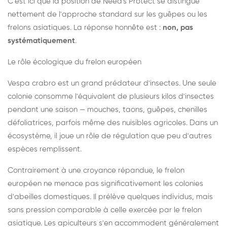
C'est ici que la position de Need's Protect se distingue
nettement de l'approche standard sur les guêpes ou les
frelons asiatiques. La réponse honnête est :
non, pas
systématiquement
.
Le rôle écologique du frelon européen
Vespa crabro est un grand prédateur d'insectes. Une seule
colonie consomme l'équivalent de plusieurs kilos d'insectes
pendant une saison — mouches, taons, guêpes, chenilles
défoliatrices, parfois même des nuisibles agricoles. Dans un
écosystème, il joue un rôle de régulation que peu d'autres
espèces remplissent.
Contrairement à une croyance répandue, le frelon
européen ne menace pas significativement les colonies
d'abeilles domestiques. Il prélève quelques individus, mais
sans pression comparable à celle exercée par le frelon
asiatique. Les apiculteurs s'en accommodent généralement