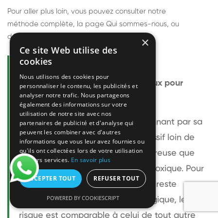
Pour aller plus loin, vous pouvez consulter notre
méthode complète
, la page
Qui sommes-nous
, ou
découvrir
nos techniciens
.
×
Ce site Web utilise des
cookies
Questions fréquentes
Nous utilisons des cookies pour
Le frelon européen est-il dangereux pour
personnaliser le contenu, les publicités et
analyser notre trafic. Nous partageons
l'homme ?
également des informations sur votre
utilisation de notre site avec nos
Le frelon européen est impressionnant par sa
partenaires de publicité et d'analyse qui
peuvent les combiner avec d'autres
taille mais relativement peu agressif loin de
informations que vous leur avez fournies ou
qu'ils ont collectées lors de votre utilisation
son nid. Sa piqûre est plus douloureuse que
de leurs services.
En savoir plus
celle d'une guêpe sans être plus toxique. Pour
ACCEPTER TOUT
REFUSER TOUT
une personne non allergique, elle reste
POWERED BY COOKIESCRIPT
bénigne. Pour une personne allergique, le
risque est comparable à celui de tout autre