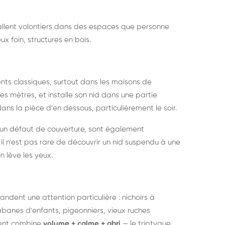
nstallent volontiers dans des espaces que personne
ux foin, structures en bois.
nts classiques, surtout dans les maisons de
s mètres, et installe son nid dans une partie
ans la pièce d'en dessous, particulièrement le soir.
 un défaut de couverture, sont également
l n'est pas rare de découvrir un nid suspendu à une
n lève les yeux.
ndent une attention particulière : nichoirs à
anes d'enfants, pigeonniers, vieux ruches
ment combine
volume + calme + abri
— le triptyque