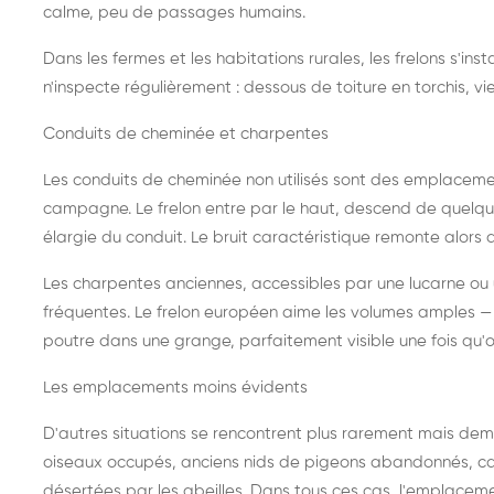
calme, peu de passages humains.
Dans les fermes et les habitations rurales, les frelons s'i
n'inspecte régulièrement : dessous de toiture en torchis, vie
Conduits de cheminée et charpentes
Les conduits de cheminée non utilisés sont des emplaceme
campagne. Le frelon entre par le haut, descend de quelque
élargie du conduit. Le bruit caractéristique remonte alors d
Les charpentes anciennes, accessibles par une lucarne ou
fréquentes. Le frelon européen aime les volumes amples — i
poutre dans une grange, parfaitement visible une fois qu'o
Les emplacements moins évidents
D'autres situations se rencontrent plus rarement mais dema
oiseaux occupés, anciens nids de pigeons abandonnés, cab
désertées par les abeilles. Dans tous ces cas, l'emplace