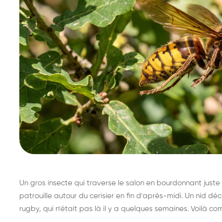
Un gros insecte qui traverse le salon en bourdonnant juste 
patrouille autour du cerisier en fin d'après-midi. Un nid 
rugby, qui n'était pas là il y a quelques semaines. Voilà co