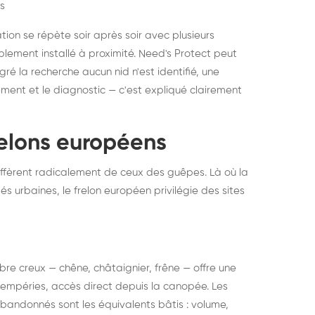
s
ation se répète soir après soir avec plusieurs
ablement installé à proximité. Need's Protect peut
algré la recherche aucun nid n'est identifié, une
ment et le diagnostic — c'est expliqué clairement
frelons européens
ffèrent radicalement de ceux des guêpes. Là où la
tés urbaines, le frelon européen privilégie des sites
 arbre creux — chêne, châtaignier, frêne — offre une
intempéries, accès direct depuis la canopée. Les
abandonnés sont les équivalents bâtis : volume,