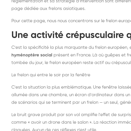
réglementation et sa stratégie d'intervention sont différe
page dédiée aux frelons asiatiques
.
Pour cette page, nous nous concentrons sur le frelon europ
Une activité crépusculaire 
C'est la spécificité la plus marquante du frelon européen, 
hyménoptère social
présent en France. Là où guêpes et fre
tombée du jour, le frelon européen reste actif au crépuscul
Le frelon qui entre le soir par la fenêtre
C'est la situation la plus emblématique. Une fenêtre laiss
allumée dans une chambre, un écran d'ordinateur dans un 
de scénarios qui se terminent par un frelon — un seul, gé
Le bruit grave produit par son vol amplifie l'effet de surp
comme « avoir un drone dans le salon ». La réaction immédi
claquées. Aucun de ces réflexes n'est utile.