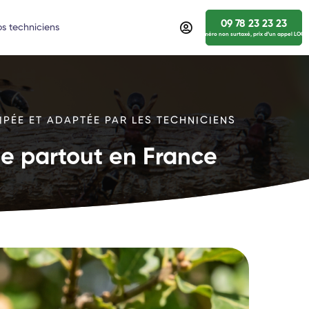
09 78 23 23 23
s techniciens
numéro non surtaxé, prix d’un appel LOCA
IPÉE ET ADAPTÉE PAR LES TECHNICIENS
ide partout en France