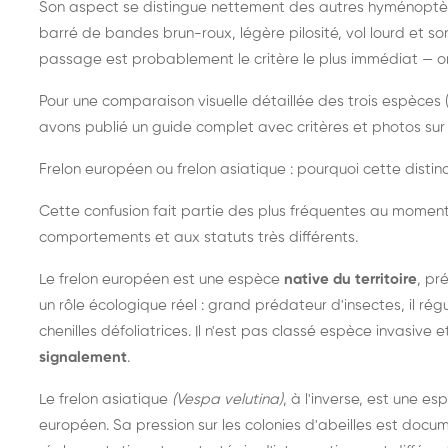
Son aspect se distingue nettement des autres hyménoptèr
barré de bandes brun-roux, légère pilosité, vol lourd et s
passage est probablement le critère le plus immédiat — on 
Pour une comparaison visuelle détaillée des trois espèces (
avons publié un guide complet avec critères et photos sur 
Frelon européen ou frelon asiatique : pourquoi cette distinc
Cette confusion fait partie des plus fréquentes au moment
comportements et aux statuts très différents.
Le frelon européen est une espèce
native du territoire
, pr
un rôle écologique réel : grand prédateur d'insectes, il r
chenilles défoliatrices. Il n'est pas classé espèce invasive et
signalement
.
Le frelon asiatique
(Vespa velutina)
, à l'inverse, est une es
européen. Sa pression sur les colonies d'abeilles est do