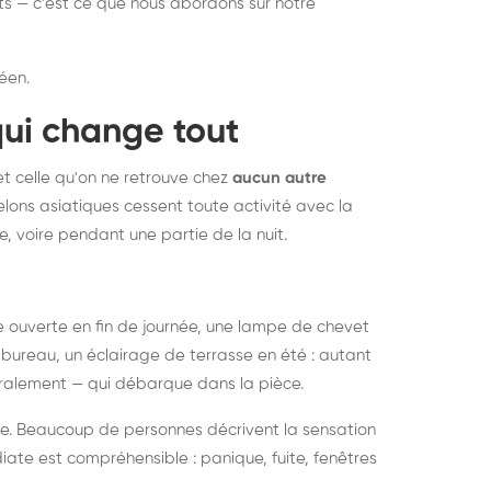
nts — c'est ce que nous abordons sur notre
éen.
qui change tout
et celle qu'on ne retrouve chez
aucun autre
lons asiatiques cessent toute activité avec la
e, voire pendant une partie de la nuit.
ée ouverte en fin de journée, une lampe de chevet
bureau, un éclairage de terrasse en été : autant
néralement — qui débarque dans la pièce.
rise. Beaucoup de personnes décrivent la sensation
ate est compréhensible : panique, fuite, fenêtres