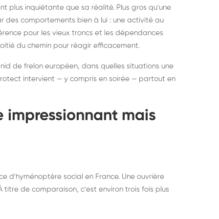
ratisation : éliminer
Traitemen
 plus inquiétante que sa réalité. Plus gros qu'une
rablement rats et
de lit : de
par des comportements bien à lui : une activité au
uris, partout en France
partout e
éférence pour les vieux troncs et les dépendances
moitié du chemin pour réagir efficacement.
 nid de frelon européen, dans quelles situations une
otect intervient — y compris en soirée — partout en
te impressionnant mais
ce d'hyménoptère social en France. Une ouvrière
titre de comparaison, c'est environ trois fois plus