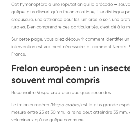
Destruction de nid de
Dé
Cet hyménoptère a une réputation qui le précède — souvent
frelons asiatiques :
du
guêpe, plus discret qu'un frelon asiatique, il se distingue 
intervention partout en
so
crépuscule, une attirance pour les lumières le soir, une pr
rurales. Bien comprendre ces particularités, c'est déjà la 
France
Sur cette page, vous allez découvrir comment identifier un
intervention est vraiment nécessaire, et comment Need's Pr
France.
Frelon européen : un insec
souvent mal compris
Reconnaître Vespa crabro en quelques secondes
Le frelon européen
(Vespa crabro)
est la plus grande espè
mesure entre 25 et 30 mm, la reine peut atteindre 35 mm. À 
volumineux qu'une guêpe commune.