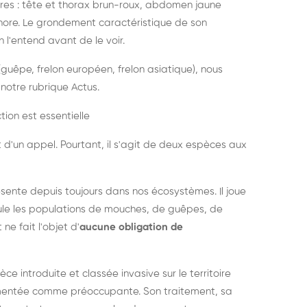
es : tête et thorax brun-roux, abdomen jaune
onore. Le grondement caractéristique de son
l'entend avant de le voir.
guêpe, frelon européen, frelon asiatique), nous
notre rubrique Actus.
tion est essentielle
 d'un appel. Pourtant, il s'agit de deux espèces aux
ésente depuis toujours dans nos écosystèmes. Il joue
égule les populations de mouches, de guêpes, de
 ne fait l'objet d'
aucune obligation de
pèce introduite et classée invasive sur le territoire
cumentée comme préoccupante. Son traitement, sa