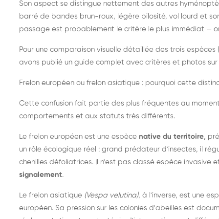
Son aspect se distingue nettement des autres hyménoptèr
barré de bandes brun-roux, légère pilosité, vol lourd et s
passage est probablement le critère le plus immédiat — on 
Pour une comparaison visuelle détaillée des trois espèces (
avons publié un guide complet avec critères et photos sur 
Frelon européen ou frelon asiatique : pourquoi cette distinc
Cette confusion fait partie des plus fréquentes au moment
comportements et aux statuts très différents.
Le frelon européen est une espèce
native du territoire
, pr
un rôle écologique réel : grand prédateur d'insectes, il r
chenilles défoliatrices. Il n'est pas classé espèce invasive et
signalement
.
Le frelon asiatique
(Vespa velutina)
, à l'inverse, est une es
européen. Sa pression sur les colonies d'abeilles est do