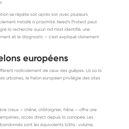
s
ation se répète soir après soir avec plusieurs
ablement installé à proximité. Need's Protect peut
algré la recherche aucun nid n'est identifié, une
ment et le diagnostic — c'est expliqué clairement
frelons européens
ffèrent radicalement de ceux des guêpes. Là où la
tés urbaines, le frelon européen privilégie des sites
 arbre creux — chêne, châtaignier, frêne — offre une
intempéries, accès direct depuis la canopée. Les
abandonnés sont les équivalents bâtis : volume,