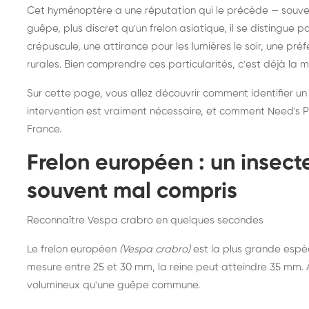
Destruction de nid de
Dé
Cet hyménoptère a une réputation qui le précède — souvent
frelons asiatiques :
du
guêpe, plus discret qu'un frelon asiatique, il se distingue 
intervention partout en
so
crépuscule, une attirance pour les lumières le soir, une pr
rurales. Bien comprendre ces particularités, c'est déjà la 
France
Sur cette page, vous allez découvrir comment identifier un
intervention est vraiment nécessaire, et comment Need's Pr
France.
Frelon européen : un insec
souvent mal compris
Reconnaître Vespa crabro en quelques secondes
Le frelon européen
(Vespa crabro)
est la plus grande espè
mesure entre 25 et 30 mm, la reine peut atteindre 35 mm. À 
volumineux qu'une guêpe commune.