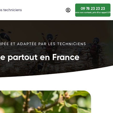
09 78 23 23 23
s techniciens
numéro non surtaxé, prix d’un appel LOCA
IPÉE ET ADAPTÉE PAR LES TECHNICIENS
ide partout en France