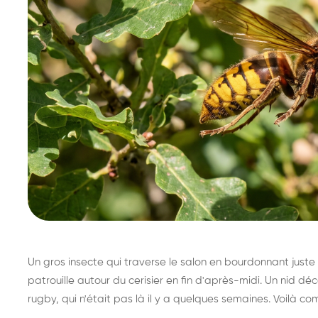
Un gros insecte qui traverse le salon en bourdonnant juste 
patrouille autour du cerisier en fin d'après-midi. Un nid 
rugby, qui n'était pas là il y a quelques semaines. Voilà co