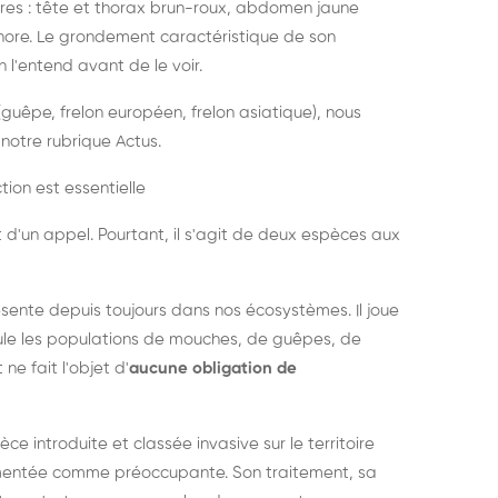
es : tête et thorax brun-roux, abdomen jaune
onore. Le grondement caractéristique de son
l'entend avant de le voir.
guêpe, frelon européen, frelon asiatique), nous
notre rubrique Actus.
tion est essentielle
 d'un appel. Pourtant, il s'agit de deux espèces aux
ésente depuis toujours dans nos écosystèmes. Il joue
égule les populations de mouches, de guêpes, de
 ne fait l'objet d'
aucune obligation de
pèce introduite et classée invasive sur le territoire
cumentée comme préoccupante. Son traitement, sa