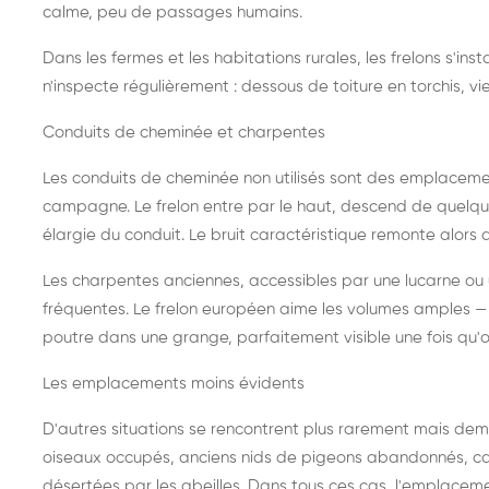
calme, peu de passages humains.
Dans les fermes et les habitations rurales, les frelons s'i
n'inspecte régulièrement : dessous de toiture en torchis, vie
Conduits de cheminée et charpentes
Les conduits de cheminée non utilisés sont des emplaceme
campagne. Le frelon entre par le haut, descend de quelque
élargie du conduit. Le bruit caractéristique remonte alors d
Les charpentes anciennes, accessibles par une lucarne ou
fréquentes. Le frelon européen aime les volumes amples — i
poutre dans une grange, parfaitement visible une fois qu'o
Les emplacements moins évidents
D'autres situations se rencontrent plus rarement mais dema
oiseaux occupés, anciens nids de pigeons abandonnés, cab
désertées par les abeilles. Dans tous ces cas, l'emplace