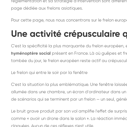
réglementation et sa stratégie d'intervention sont différe
page dédiée aux frelons asiatiques
.
Pour cette page, nous nous concentrons sur le frelon europ
Une activité crépusculaire 
C'est la spécificité la plus marquante du frelon européen, 
hyménoptère social
présent en France. Là où guêpes et fre
tombée du jour, le frelon européen reste actif au crépuscul
Le frelon qui entre le soir par la fenêtre
C'est la situation la plus emblématique. Une fenêtre laiss
allumée dans une chambre, un écran d'ordinateur dans un 
de scénarios qui se terminent par un frelon — un seul, gé
Le bruit grave produit par son vol amplifie l'effet de surp
comme « avoir un drone dans le salon ». La réaction immédi
claquées. Aucun de ces réflexes n'est utile.