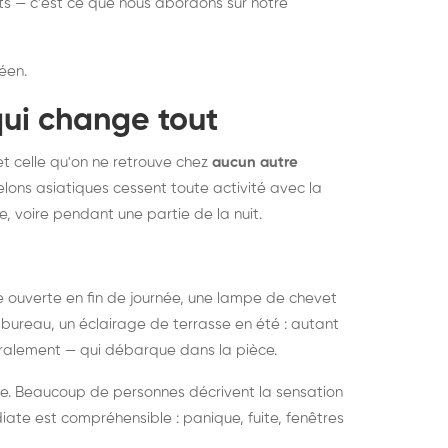
nts — c'est ce que nous abordons sur notre
éen.
qui change tout
et celle qu'on ne retrouve chez
aucun autre
lons asiatiques cessent toute activité avec la
e, voire pendant une partie de la nuit.
ée ouverte en fin de journée, une lampe de chevet
bureau, un éclairage de terrasse en été : autant
néralement — qui débarque dans la pièce.
rise. Beaucoup de personnes décrivent la sensation
ate est compréhensible : panique, fuite, fenêtres