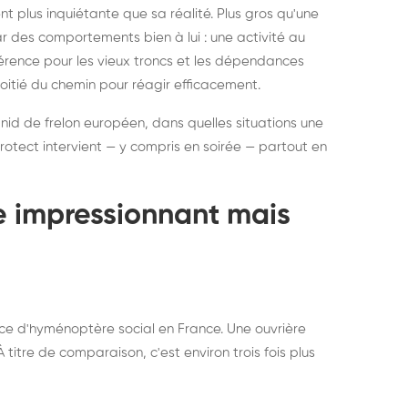
ratisation : éliminer
Traitemen
 plus inquiétante que sa réalité. Plus gros qu'une
rablement rats et
de lit : de
par des comportements bien à lui : une activité au
uris, partout en France
partout e
éférence pour les vieux troncs et les dépendances
moitié du chemin pour réagir efficacement.
 nid de frelon européen, dans quelles situations une
otect intervient — y compris en soirée — partout en
te impressionnant mais
ce d'hyménoptère social en France. Une ouvrière
titre de comparaison, c'est environ trois fois plus