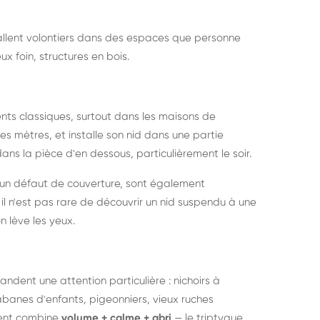
nstallent volontiers dans des espaces que personne
ux foin, structures en bois.
nts classiques, surtout dans les maisons de
s mètres, et installe son nid dans une partie
ans la pièce d'en dessous, particulièrement le soir.
 un défaut de couverture, sont également
l n'est pas rare de découvrir un nid suspendu à une
n lève les yeux.
ndent une attention particulière : nichoirs à
anes d'enfants, pigeonniers, vieux ruches
ment combine
volume + calme + abri
— le triptyque