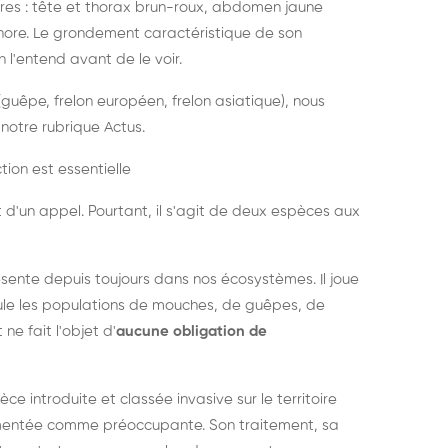
es : tête et thorax brun-roux, abdomen jaune
onore. Le grondement caractéristique de son
l'entend avant de le voir.
guêpe, frelon européen, frelon asiatique), nous
notre rubrique Actus.
tion est essentielle
 d'un appel. Pourtant, il s'agit de deux espèces aux
ésente depuis toujours dans nos écosystèmes. Il joue
égule les populations de mouches, de guêpes, de
 ne fait l'objet d'
aucune obligation de
pèce introduite et classée invasive sur le territoire
cumentée comme préoccupante. Son traitement, sa