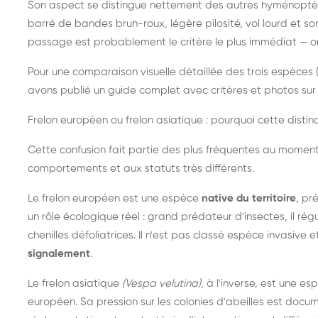
Son aspect se distingue nettement des autres hyménoptèr
barré de bandes brun-roux, légère pilosité, vol lourd et s
passage est probablement le critère le plus immédiat — on 
Pour une comparaison visuelle détaillée des trois espèces (
avons publié un guide complet avec critères et photos sur 
Frelon européen ou frelon asiatique : pourquoi cette distinc
Cette confusion fait partie des plus fréquentes au moment
comportements et aux statuts très différents.
Le frelon européen est une espèce
native du territoire
, pr
un rôle écologique réel : grand prédateur d'insectes, il r
chenilles défoliatrices. Il n'est pas classé espèce invasive et
signalement
.
Le frelon asiatique
(Vespa velutina)
, à l'inverse, est une es
européen. Sa pression sur les colonies d'abeilles est do