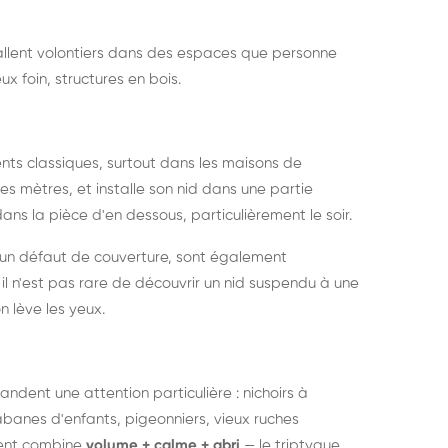
nstallent volontiers dans des espaces que personne
ux foin, structures en bois.
nts classiques, surtout dans les maisons de
s mètres, et installe son nid dans une partie
ans la pièce d'en dessous, particulièrement le soir.
 un défaut de couverture, sont également
l n'est pas rare de découvrir un nid suspendu à une
n lève les yeux.
ndent une attention particulière : nichoirs à
anes d'enfants, pigeonniers, vieux ruches
ment combine
volume + calme + abri
— le triptyque