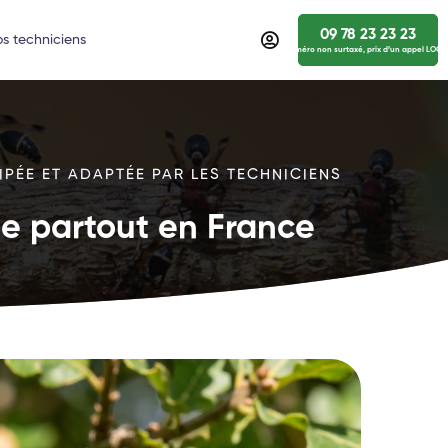
09 78 23 23 23
s techniciens
numéro non surtaxé, prix d’un appel LOCA
IPÉE ET ADAPTÉE PAR LES TECHNICIENS
ide partout en France