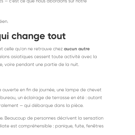
nts — c'est ce que nous abordons sur notre
éen.
qui change tout
et celle qu'on ne retrouve chez
aucun autre
lons asiatiques cessent toute activité avec la
e, voire pendant une partie de la nuit.
ée ouverte en fin de journée, une lampe de chevet
bureau, un éclairage de terrasse en été : autant
néralement — qui débarque dans la pièce.
rise. Beaucoup de personnes décrivent la sensation
ate est compréhensible : panique, fuite, fenêtres