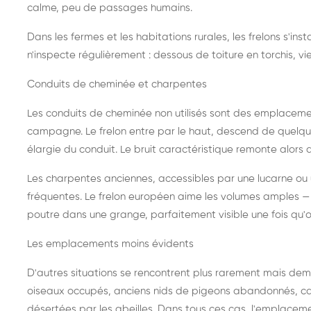
calme, peu de passages humains.
Dans les fermes et les habitations rurales, les frelons s'i
n'inspecte régulièrement : dessous de toiture en torchis, vie
Conduits de cheminée et charpentes
Les conduits de cheminée non utilisés sont des emplaceme
campagne. Le frelon entre par le haut, descend de quelque
élargie du conduit. Le bruit caractéristique remonte alors d
Les charpentes anciennes, accessibles par une lucarne ou
fréquentes. Le frelon européen aime les volumes amples — i
poutre dans une grange, parfaitement visible une fois qu'o
Les emplacements moins évidents
D'autres situations se rencontrent plus rarement mais dema
oiseaux occupés, anciens nids de pigeons abandonnés, cab
désertées par les abeilles. Dans tous ces cas, l'emplace