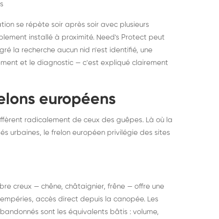
s
ation se répète soir après soir avec plusieurs
ablement installé à proximité. Need's Protect peut
algré la recherche aucun nid n'est identifié, une
ment et le diagnostic — c'est expliqué clairement
frelons européens
ffèrent radicalement de ceux des guêpes. Là où la
tés urbaines, le frelon européen privilégie des sites
 arbre creux — chêne, châtaignier, frêne — offre une
intempéries, accès direct depuis la canopée. Les
abandonnés sont les équivalents bâtis : volume,