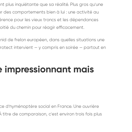
ratisation : éliminer
Traitemen
 plus inquiétante que sa réalité. Plus gros qu'une
rablement rats et
de lit : de
par des comportements bien à lui : une activité au
uris, partout en France
partout e
éférence pour les vieux troncs et les dépendances
moitié du chemin pour réagir efficacement.
 nid de frelon européen, dans quelles situations une
otect intervient — y compris en soirée — partout en
te impressionnant mais
ce d'hyménoptère social en France. Une ouvrière
titre de comparaison, c'est environ trois fois plus