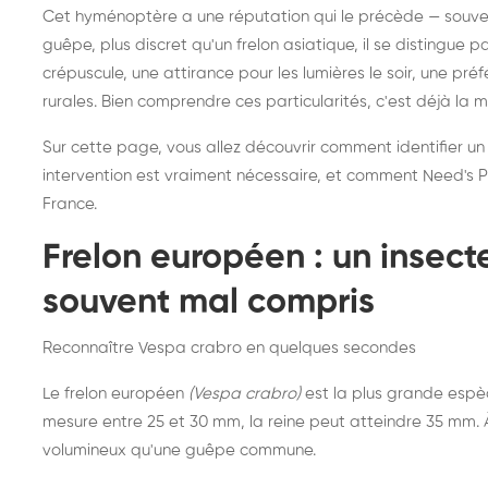
Destruction de nid de
Dé
Cet hyménoptère a une réputation qui le précède — souvent
frelons asiatiques :
du
guêpe, plus discret qu'un frelon asiatique, il se distingue 
intervention partout en
so
crépuscule, une attirance pour les lumières le soir, une pr
rurales. Bien comprendre ces particularités, c'est déjà la 
France
Sur cette page, vous allez découvrir comment identifier un
intervention est vraiment nécessaire, et comment Need's Pr
France.
Frelon européen : un insec
souvent mal compris
Reconnaître Vespa crabro en quelques secondes
Le frelon européen
(Vespa crabro)
est la plus grande espè
mesure entre 25 et 30 mm, la reine peut atteindre 35 mm. À 
volumineux qu'une guêpe commune.