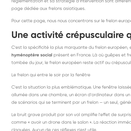
réglementation et sa stratégie d'intervention sont différe
page dédiée aux frelons asiatiques
.
Pour cette page, nous nous concentrons sur le frelon europ
Une activité crépusculaire 
C'est la spécificité la plus marquante du frelon européen, 
hyménoptère social
présent en France. Là où guêpes et fre
tombée du jour, le frelon européen reste actif au crépuscul
Le frelon qui entre le soir par la fenêtre
C'est la situation la plus emblématique. Une fenêtre laiss
allumée dans une chambre, un écran d'ordinateur dans un 
de scénarios qui se terminent par un frelon — un seul, gé
Le bruit grave produit par son vol amplifie l'effet de surp
comme « avoir un drone dans le salon ». La réaction immédi
claquées. Aucun de ces réflexes n'est utile.