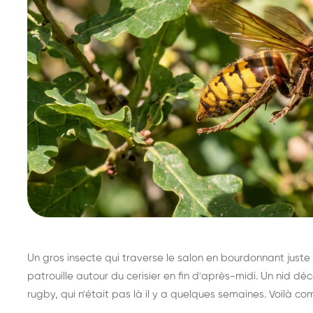
Un gros insecte qui traverse le salon en bourdonnant juste 
patrouille autour du cerisier en fin d'après-midi. Un nid 
rugby, qui n'était pas là il y a quelques semaines. Voilà co