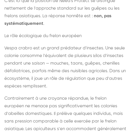
C'est ici que la position de Need's Protect se distingue
nettement de l'approche standard sur les guêpes ou les
frelons asiatiques. La réponse honnête est :
non, pas
systématiquement
.
Le rôle écologique du frelon européen
Vespa crabro est un grand prédateur d'insectes. Une seule
colonie consomme l'équivalent de plusieurs kilos d'insectes
pendant une saison — mouches, taons, guêpes, chenilles
défoliatrices, parfois même des nuisibles agricoles. Dans un
écosystème, il joue un rôle de régulation que peu d'autres
espèces remplissent.
Contrairement à une croyance répandue, le frelon
européen ne menace pas significativement les colonies
d'abeilles domestiques. Il prélève quelques individus, mais
sans pression comparable à celle exercée par le frelon
asiatique. Les apiculteurs s'en accommodent généralement