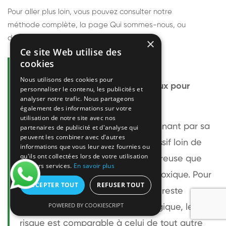
Pour aller plus loin, vous pouvez consulter notre
méthode complète
, la page
Qui sommes-nous
, ou
découvrir
nos techniciens
.
×
Ce site Web utilise des
cookies
Questions fréquentes
Nous utilisons des cookies pour
Le frelon européen est-il dangereux pour
personnaliser le contenu, les publicités et
analyser notre trafic. Nous partageons
l'homme ?
également des informations sur votre
utilisation de notre site avec nos
Le frelon européen est impressionnant par sa
partenaires de publicité et d'analyse qui
peuvent les combiner avec d'autres
taille mais relativement peu agressif loin de
informations que vous leur avez fournies ou
qu'ils ont collectées lors de votre utilisation
son nid. Sa piqûre est plus douloureuse que
de leurs services.
En savoir plus
celle d'une guêpe sans être plus toxique. Pour
ACCEPTER TOUT
REFUSER TOUT
une personne non allergique, elle reste
POWERED BY COOKIESCRIPT
bénigne. Pour une personne allergique, le
risque est comparable à celui de tout autre