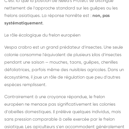
C'est ici que la position de Need's Protect se distingue
nettement de l'approche standard sur les guêpes ou les
frelons asiatiques. La réponse honnête est :
non, pas
systématiquement
.
Le rôle écologique du frelon européen
Vespa crabro est un grand prédateur d'insectes. Une seule
colonie consomme l'équivalent de plusieurs kilos d'insectes
pendant une saison — mouches, taons, guêpes, chenilles
défoliatrices, parfois même des nuisibles agricoles. Dans un
écosystème, il joue un rôle de régulation que peu d'autres
espèces remplissent.
Contrairement à une croyance répandue, le frelon
européen ne menace pas significativement les colonies
d'abeilles domestiques. Il prélève quelques individus, mais
sans pression comparable à celle exercée par le frelon
asiatique. Les apiculteurs s'en accommodent généralement