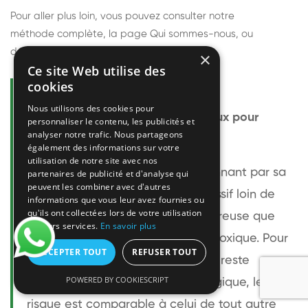
Pour aller plus loin, vous pouvez consulter notre
méthode complète
, la page
Qui sommes-nous
, ou
découvrir
nos techniciens
.
×
Ce site Web utilise des
cookies
Questions fréquentes
Nous utilisons des cookies pour
Le frelon européen est-il dangereux pour
personnaliser le contenu, les publicités et
analyser notre trafic. Nous partageons
l'homme ?
également des informations sur votre
utilisation de notre site avec nos
Le frelon européen est impressionnant par sa
partenaires de publicité et d'analyse qui
peuvent les combiner avec d'autres
taille mais relativement peu agressif loin de
informations que vous leur avez fournies ou
qu'ils ont collectées lors de votre utilisation
son nid. Sa piqûre est plus douloureuse que
de leurs services.
En savoir plus
celle d'une guêpe sans être plus toxique. Pour
ACCEPTER TOUT
REFUSER TOUT
une personne non allergique, elle reste
POWERED BY COOKIESCRIPT
bénigne. Pour une personne allergique, le
risque est comparable à celui de tout autre