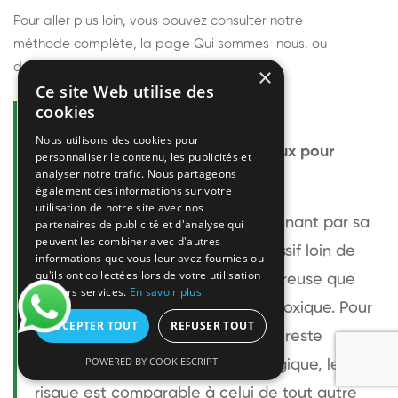
Pour aller plus loin, vous pouvez consulter notre
méthode complète
, la page
Qui sommes-nous
, ou
découvrir
nos techniciens
.
×
Ce site Web utilise des
cookies
Questions fréquentes
Nous utilisons des cookies pour
Le frelon européen est-il dangereux pour
personnaliser le contenu, les publicités et
analyser notre trafic. Nous partageons
l'homme ?
également des informations sur votre
utilisation de notre site avec nos
Le frelon européen est impressionnant par sa
partenaires de publicité et d'analyse qui
peuvent les combiner avec d'autres
taille mais relativement peu agressif loin de
informations que vous leur avez fournies ou
qu'ils ont collectées lors de votre utilisation
son nid. Sa piqûre est plus douloureuse que
de leurs services.
En savoir plus
celle d'une guêpe sans être plus toxique. Pour
ACCEPTER TOUT
REFUSER TOUT
une personne non allergique, elle reste
POWERED BY COOKIESCRIPT
bénigne. Pour une personne allergique, le
risque est comparable à celui de tout autre