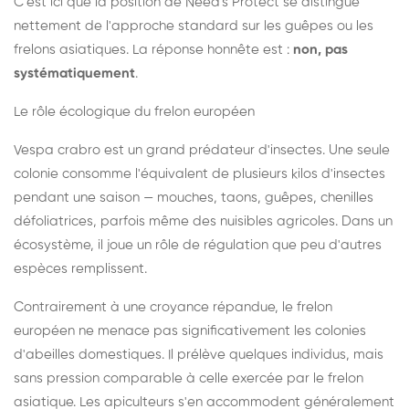
C'est ici que la position de Need's Protect se distingue
nettement de l'approche standard sur les guêpes ou les
frelons asiatiques. La réponse honnête est :
non, pas
systématiquement
.
Le rôle écologique du frelon européen
Vespa crabro est un grand prédateur d'insectes. Une seule
colonie consomme l'équivalent de plusieurs kilos d'insectes
pendant une saison — mouches, taons, guêpes, chenilles
défoliatrices, parfois même des nuisibles agricoles. Dans un
écosystème, il joue un rôle de régulation que peu d'autres
espèces remplissent.
Contrairement à une croyance répandue, le frelon
européen ne menace pas significativement les colonies
d'abeilles domestiques. Il prélève quelques individus, mais
sans pression comparable à celle exercée par le frelon
asiatique. Les apiculteurs s'en accommodent généralement