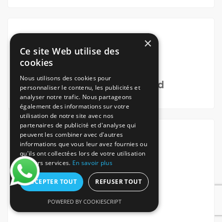
×
Ce site Web utilise des
cookies
Nous utilisons des cookies pour
Via notre App Android
personnaliser le contenu, les publicités et
analyser notre trafic. Nous partageons
également des informations sur votre
utilisation de notre site avec nos
partenaires de publicité et d'analyse qui
peuvent les combiner avec d'autres
informations que vous leur avez fournies ou
qu'ils ont collectées lors de votre utilisation
de leurs services.
En savoir plus
ACCEPTER TOUT
REFUSER TOUT
En étant
Rappellé
POWERED BY COOKIESCRIPT