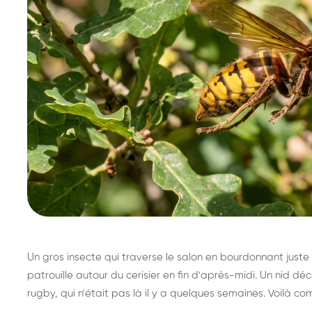
Un gros insecte qui traverse le salon en bourdonnant juste 
patrouille autour du cerisier en fin d'après-midi. Un nid 
rugby, qui n'était pas là il y a quelques semaines. Voilà co