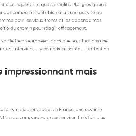
ratisation : éliminer
Traitemen
 plus inquiétante que sa réalité. Plus gros qu'une
rablement rats et
de lit : de
par des comportements bien à lui : une activité au
uris, partout en France
partout e
éférence pour les vieux troncs et les dépendances
moitié du chemin pour réagir efficacement.
 nid de frelon européen, dans quelles situations une
otect intervient — y compris en soirée — partout en
te impressionnant mais
ce d'hyménoptère social en France. Une ouvrière
titre de comparaison, c'est environ trois fois plus