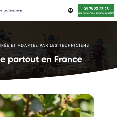
09 78 23 23 23
s techniciens
numéro non surtaxé, prix d’un appel LOCA
IPÉE ET ADAPTÉE PAR LES TECHNICIENS
ide partout en France