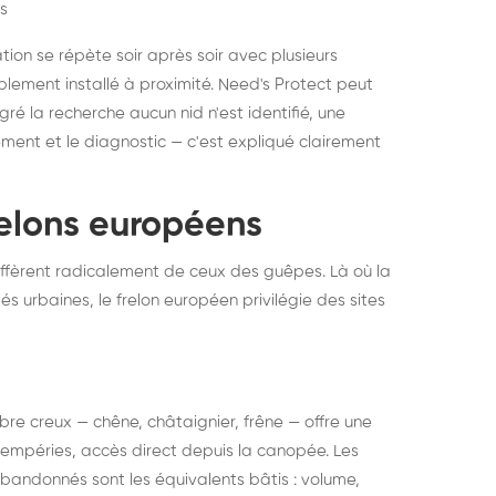
s
ation se répète soir après soir avec plusieurs
ablement installé à proximité. Need's Protect peut
algré la recherche aucun nid n'est identifié, une
ment et le diagnostic — c'est expliqué clairement
frelons européens
ffèrent radicalement de ceux des guêpes. Là où la
tés urbaines, le frelon européen privilégie des sites
 arbre creux — chêne, châtaignier, frêne — offre une
intempéries, accès direct depuis la canopée. Les
abandonnés sont les équivalents bâtis : volume,