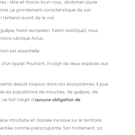
es : tête et thorax brun-roux, abdomen jaune
onore. Le grondement caractéristique de son
l'entend avant de le voir.
guêpe, frelon européen, frelon asiatique), nous
notre rubrique Actus.
tion est essentielle
 d'un appel. Pourtant, il s'agit de deux espèces aux
ésente depuis toujours dans nos écosystèmes. Il joue
égule les populations de mouches, de guêpes, de
 ne fait l'objet d'
aucune obligation de
pèce introduite et classée invasive sur le territoire
cumentée comme préoccupante. Son traitement, sa