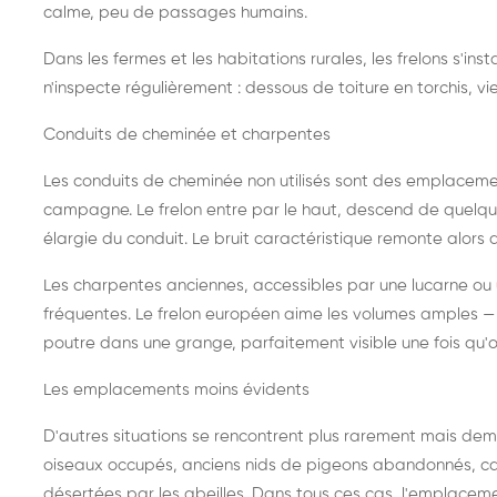
calme, peu de passages humains.
Dans les fermes et les habitations rurales, les frelons s'i
n'inspecte régulièrement : dessous de toiture en torchis, vie
Conduits de cheminée et charpentes
Les conduits de cheminée non utilisés sont des emplaceme
campagne. Le frelon entre par le haut, descend de quelque
élargie du conduit. Le bruit caractéristique remonte alors d
Les charpentes anciennes, accessibles par une lucarne ou
fréquentes. Le frelon européen aime les volumes amples — i
poutre dans une grange, parfaitement visible une fois qu'o
Les emplacements moins évidents
D'autres situations se rencontrent plus rarement mais dema
oiseaux occupés, anciens nids de pigeons abandonnés, cab
désertées par les abeilles. Dans tous ces cas, l'emplace