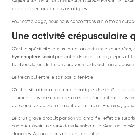
réglementation et sa stratégie d'intervention sont différe
page dédiée aux frelons asiatiques
.
Pour cette page, nous nous concentrons sur le frelon europ
Une activité crépusculaire 
C'est la spécificité la plus marquante du frelon européen, 
hyménoptère social
présent en France. Là où guêpes et fre
tombée du jour, le frelon européen reste actif au crépuscul
Le frelon qui entre le soir par la fenêtre
C'est la situation la plus emblématique. Une fenêtre laiss
allumée dans une chambre, un écran d'ordinateur dans un 
de scénarios qui se terminent par un frelon — un seul, gé
Le bruit grave produit par son vol amplifie l'effet de surp
comme « avoir un drone dans le salon ». La réaction immédi
claquées. Aucun de ces réflexes n'est utile.