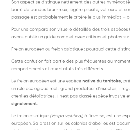
Son aspect se distingue nettement des autres hyménoptèr
barré de bandes brun-roux, légère pilosité, vol lourd et s
passage est probablement le critère le plus immédiat — on 
Pour une comparaison visuelle détaillée des trois espèces (
avons publié un guide complet avec critères et photos sur 
Frelon européen ou frelon asiatique : pourquoi cette distinc
Cette confusion fait partie des plus fréquentes au moment
comportements et aux statuts très différents.
Le frelon européen est une espèce
native du territoire
, pr
un rôle écologique réel : grand prédateur d'insectes, il r
chenilles défoliatrices. Il n'est pas classé espèce invasive et
signalement
.
Le frelon asiatique
(Vespa velutina)
, à l'inverse, est une es
européen. Sa pression sur les colonies d'abeilles est do