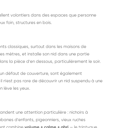
nstallent volontiers dans des espaces que personne
ux foin, structures en bois.
nts classiques, surtout dans les maisons de
s mètres, et installe son nid dans une partie
ans la pièce d'en dessous, particulièrement le soir.
 un défaut de couverture, sont également
l n'est pas rare de découvrir un nid suspendu à une
n lève les yeux.
ndent une attention particulière : nichoirs à
anes d'enfants, pigeonniers, vieux ruches
ment combine
volume + calme + abri
— le triptyque