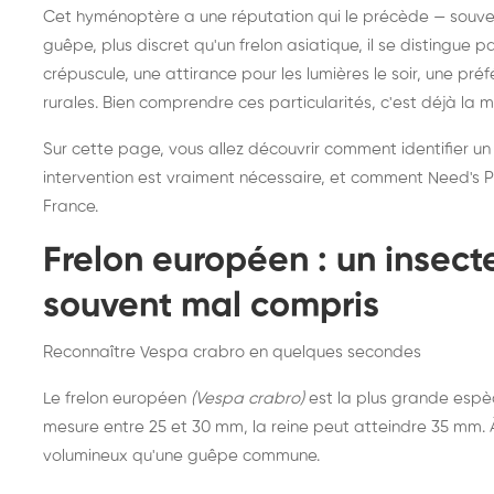
Destruction de nid de
Dé
Cet hyménoptère a une réputation qui le précède — souvent
frelons asiatiques :
du
guêpe, plus discret qu'un frelon asiatique, il se distingue 
intervention partout en
so
crépuscule, une attirance pour les lumières le soir, une pr
rurales. Bien comprendre ces particularités, c'est déjà la 
France
Sur cette page, vous allez découvrir comment identifier un
intervention est vraiment nécessaire, et comment Need's Pr
France.
Frelon européen : un insec
souvent mal compris
Reconnaître Vespa crabro en quelques secondes
Le frelon européen
(Vespa crabro)
est la plus grande espè
mesure entre 25 et 30 mm, la reine peut atteindre 35 mm. À 
volumineux qu'une guêpe commune.