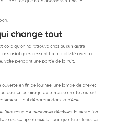
nts — c'est ce que nous abordons sur notre
éen.
qui change tout
et celle qu'on ne retrouve chez
aucun autre
lons asiatiques cessent toute activité avec la
e, voire pendant une partie de la nuit.
ée ouverte en fin de journée, une lampe de chevet
bureau, un éclairage de terrasse en été : autant
néralement — qui débarque dans la pièce.
rise. Beaucoup de personnes décrivent la sensation
ate est compréhensible : panique, fuite, fenêtres