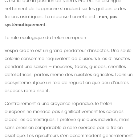
C'est ici que la position de Need's Protect se distingue
nettement de l'approche standard sur les guêpes ou les
frelons asiatiques. La réponse honnête est :
non, pas
systématiquement
.
Le rôle écologique du frelon européen
Vespa crabro est un grand prédateur d'insectes. Une seule
colonie consomme l'équivalent de plusieurs kilos d'insectes
pendant une saison — mouches, taons, guêpes, chenilles
défoliatrices, parfois même des nuisibles agricoles. Dans un
écosystème, il joue un rôle de régulation que peu d'autres
espèces remplissent.
Contrairement à une croyance répandue, le frelon
européen ne menace pas significativement les colonies
d'abeilles domestiques. Il prélève quelques individus, mais
sans pression comparable à celle exercée par le frelon
asiatique. Les apiculteurs s'en accommodent généralement