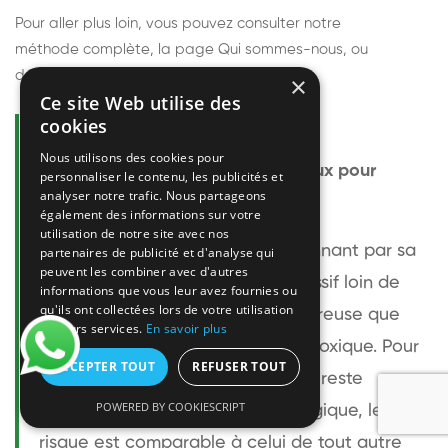
Pour aller plus loin, vous pouvez consulter notre
méthode complète
, la page
Qui sommes-nous
, ou
découvrir
nos techniciens
.
×
Ce site Web utilise des
cookies
Questions fréquentes
Nous utilisons des cookies pour
Le frelon européen est-il dangereux pour
personnaliser le contenu, les publicités et
analyser notre trafic. Nous partageons
l'homme ?
également des informations sur votre
utilisation de notre site avec nos
Le frelon européen est impressionnant par sa
partenaires de publicité et d'analyse qui
peuvent les combiner avec d'autres
taille mais relativement peu agressif loin de
informations que vous leur avez fournies ou
qu'ils ont collectées lors de votre utilisation
son nid. Sa piqûre est plus douloureuse que
de leurs services.
En savoir plus
celle d'une guêpe sans être plus toxique. Pour
ACCEPTER TOUT
REFUSER TOUT
une personne non allergique, elle reste
POWERED BY COOKIESCRIPT
bénigne. Pour une personne allergique, le
risque est comparable à celui de tout autre