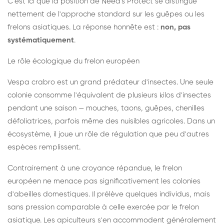
C'est ici que la position de Need's Protect se distingue
nettement de l'approche standard sur les guêpes ou les
frelons asiatiques. La réponse honnête est :
non, pas
systématiquement
.
Le rôle écologique du frelon européen
Vespa crabro est un grand prédateur d'insectes. Une seule
colonie consomme l'équivalent de plusieurs kilos d'insectes
pendant une saison — mouches, taons, guêpes, chenilles
défoliatrices, parfois même des nuisibles agricoles. Dans un
écosystème, il joue un rôle de régulation que peu d'autres
espèces remplissent.
Contrairement à une croyance répandue, le frelon
européen ne menace pas significativement les colonies
d'abeilles domestiques. Il prélève quelques individus, mais
sans pression comparable à celle exercée par le frelon
asiatique. Les apiculteurs s'en accommodent généralement