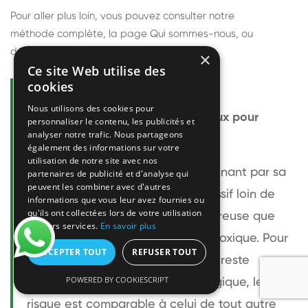
Pour aller plus loin, vous pouvez consulter notre
méthode complète
, la page
Qui sommes-nous
, ou
découvrir
nos techniciens
.
×
Ce site Web utilise des
cookies
Questions fréquentes
Nous utilisons des cookies pour
Le frelon européen est-il dangereux pour
personnaliser le contenu, les publicités et
analyser notre trafic. Nous partageons
l'homme ?
également des informations sur votre
utilisation de notre site avec nos
Le frelon européen est impressionnant par sa
partenaires de publicité et d'analyse qui
peuvent les combiner avec d'autres
taille mais relativement peu agressif loin de
informations que vous leur avez fournies ou
qu'ils ont collectées lors de votre utilisation
son nid. Sa piqûre est plus douloureuse que
de leurs services.
En savoir plus
celle d'une guêpe sans être plus toxique. Pour
ACCEPTER TOUT
REFUSER TOUT
une personne non allergique, elle reste
POWERED BY COOKIESCRIPT
bénigne. Pour une personne allergique, le
risque est comparable à celui de tout autre