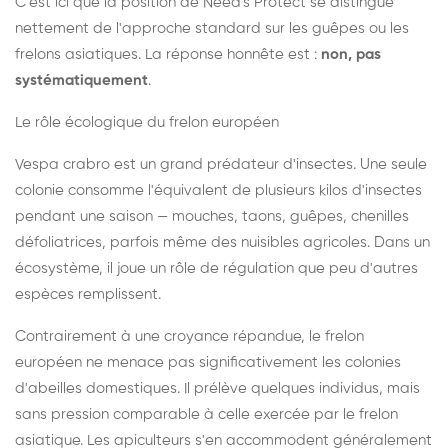
C'est ici que la position de Need's Protect se distingue
nettement de l'approche standard sur les guêpes ou les
frelons asiatiques. La réponse honnête est :
non, pas
systématiquement
.
Le rôle écologique du frelon européen
Vespa crabro est un grand prédateur d'insectes. Une seule
colonie consomme l'équivalent de plusieurs kilos d'insectes
pendant une saison — mouches, taons, guêpes, chenilles
défoliatrices, parfois même des nuisibles agricoles. Dans un
écosystème, il joue un rôle de régulation que peu d'autres
espèces remplissent.
Contrairement à une croyance répandue, le frelon
européen ne menace pas significativement les colonies
d'abeilles domestiques. Il prélève quelques individus, mais
sans pression comparable à celle exercée par le frelon
asiatique. Les apiculteurs s'en accommodent généralement