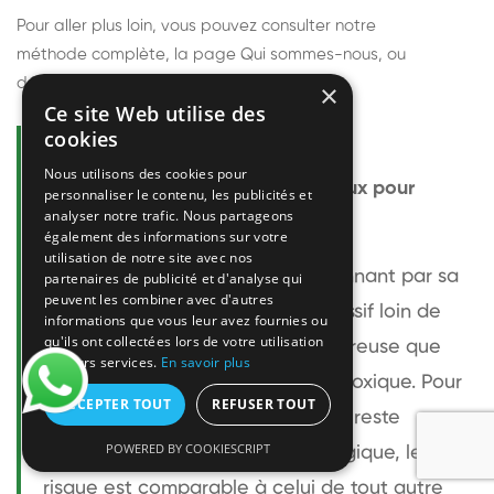
Pour aller plus loin, vous pouvez consulter notre
méthode complète
, la page
Qui sommes-nous
, ou
découvrir
nos techniciens
.
×
Ce site Web utilise des
cookies
Questions fréquentes
Nous utilisons des cookies pour
Le frelon européen est-il dangereux pour
personnaliser le contenu, les publicités et
analyser notre trafic. Nous partageons
l'homme ?
également des informations sur votre
utilisation de notre site avec nos
Le frelon européen est impressionnant par sa
partenaires de publicité et d'analyse qui
peuvent les combiner avec d'autres
taille mais relativement peu agressif loin de
informations que vous leur avez fournies ou
qu'ils ont collectées lors de votre utilisation
son nid. Sa piqûre est plus douloureuse que
de leurs services.
En savoir plus
celle d'une guêpe sans être plus toxique. Pour
ACCEPTER TOUT
REFUSER TOUT
une personne non allergique, elle reste
POWERED BY COOKIESCRIPT
bénigne. Pour une personne allergique, le
risque est comparable à celui de tout autre