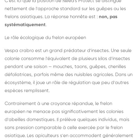
C'est ici que la position de Need's Protect se distingue
nettement de l'approche standard sur les guêpes ou les
frelons asiatiques. La réponse honnête est :
non, pas
systématiquement
.
Le rôle écologique du frelon européen
Vespa crabro est un grand prédateur d'insectes. Une seule
colonie consomme l'équivalent de plusieurs kilos d'insectes
pendant une saison — mouches, taons, guêpes, chenilles
défoliatrices, parfois même des nuisibles agricoles. Dans un
écosystème, il joue un rôle de régulation que peu d'autres
espèces remplissent.
Contrairement à une croyance répandue, le frelon
européen ne menace pas significativement les colonies
d'abeilles domestiques. Il prélève quelques individus, mais
sans pression comparable à celle exercée par le frelon
asiatique. Les apiculteurs s'en accommodent généralement