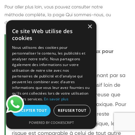
Pour aller plus loin, vous pouvez consulter notre
méthode complète
, la page
Qui sommes-nous
, ou
découvrir
nos techniciens
.
×
Ce site Web utilise des
cookies
Questions fréquentes
Nous utilisons des cookies pour
Le frelon européen est-il dangereux pour
personnaliser le contenu, les publicités et
analyser notre trafic. Nous partageons
l'homme ?
également des informations sur votre
utilisation de notre site avec nos
Le frelon européen est impressionnant par sa
partenaires de publicité et d'analyse qui
peuvent les combiner avec d'autres
taille mais relativement peu agressif loin de
informations que vous leur avez fournies ou
qu'ils ont collectées lors de votre utilisation
son nid. Sa piqûre est plus douloureuse que
de leurs services.
En savoir plus
celle d'une guêpe sans être plus toxique. Pour
ACCEPTER TOUT
REFUSER TOUT
une personne non allergique, elle reste
POWERED BY COOKIESCRIPT
bénigne. Pour une personne allergique, le
risque est comparable à celui de tout autre