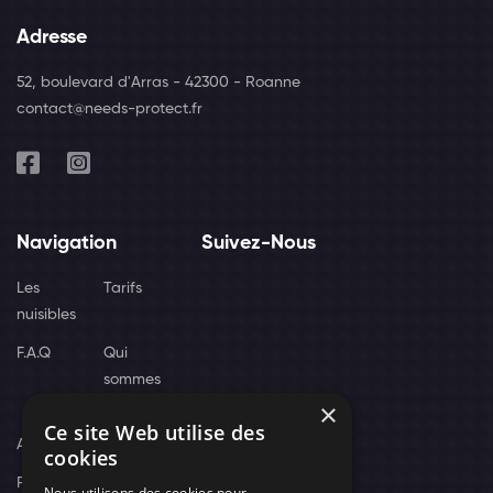
Adresse
52, boulevard d'Arras - 42300 - Roanne
contact@needs-protect.fr
Navigation
Suivez-Nous
Les
Tarifs
nuisibles
F.A.Q
Qui
sommes
×
nous
Ce site Web utilise des
Actus
cookies
Recrutement
Nous utilisons des cookies pour