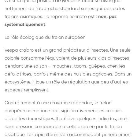
C'est ici que la position de Need's Protect se distingue
nettement de l'approche standard sur les guêpes ou les
frelons asiatiques. La réponse honnête est :
non, pas
systématiquement
.
Le rôle écologique du frelon européen
Vespa crabro est un grand prédateur d'insectes. Une seule
colonie consomme l'équivalent de plusieurs kilos d'insectes
pendant une saison — mouches, taons, guêpes, chenilles
défoliatrices, parfois même des nuisibles agricoles. Dans un
écosystème, il joue un rôle de régulation que peu d'autres
espèces remplissent.
Contrairement à une croyance répandue, le frelon
européen ne menace pas significativement les colonies
d'abeilles domestiques. Il prélève quelques individus, mais
sans pression comparable à celle exercée par le frelon
asiatique. Les apiculteurs s'en accommodent généralement