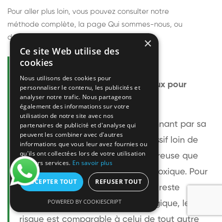
Pour aller plus loin, vous pouvez consulter notre
méthode complète
, la page
Qui sommes-nous
, ou
découvrir
nos techniciens
.
×
Ce site Web utilise des
cookies
Questions fréquentes
Nous utilisons des cookies pour
Le frelon européen est-il dangereux pour
personnaliser le contenu, les publicités et
analyser notre trafic. Nous partageons
l'homme ?
également des informations sur votre
utilisation de notre site avec nos
Le frelon européen est impressionnant par sa
partenaires de publicité et d'analyse qui
peuvent les combiner avec d'autres
taille mais relativement peu agressif loin de
informations que vous leur avez fournies ou
qu'ils ont collectées lors de votre utilisation
son nid. Sa piqûre est plus douloureuse que
de leurs services.
En savoir plus
celle d'une guêpe sans être plus toxique. Pour
ACCEPTER TOUT
REFUSER TOUT
une personne non allergique, elle reste
POWERED BY COOKIESCRIPT
bénigne. Pour une personne allergique, le
risque est comparable à celui de tout autre