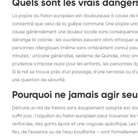
Quels sont les vrais danger
La piqûre du frelon européen est douloureuse à cause de la 
concentré que celui de la guêpe commune. Une piqûre uniq
cause généralement une douleur locale sans conséquence g
dérange la colonie : les ouvrières peuvent alors attaquer e
personnes allergiques (même sans antécédent connu) peu
minutes : urticaire généralisé, œdème de Quincke, choc an
prudence s'impose aussi pour les enfants, les personnes âg
Si le nid se trouve près d'un passage, d'une terrasse ou d'
une question de sécurité.
Pourquoi ne jamais agir seu
Détruire un nid de frelons sans équipement adapté est da
suffit pas : l'aiguillon du frelon européen peut traverser les 
renforcée, des gants épais et une cagoule spécifique. Les te
feu, de l'essence ou de l'eau bouillante – sont formellemen