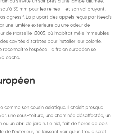
ardin ou s'invite un soir près d'une lampe allumée,
squ'à 35 mm pour les reines – et son vol bruyant,
t pas agressif. La plupart des appels reçus par Need's
 par une lumière extérieure ou une odeur de
teur de Marseille 13005, où l'habitat mêle immeubles
des cavités discrètes pour installer leur colonie.
e reconnaître l'espèce : le frelon européen se
nid caché.
européen
e comme son cousin asiatique. Il choisit presque
nier, une sous-toiture, une cheminée désaffectée, un
u un abri de jardin. Le nid, fait de fibres de bois
e de l'extérieur, ne laissant voir qu'un trou discret
struction de nid de
Dératisatio