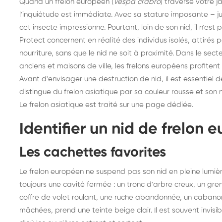
Quand un frelon européen (
Vespa crabro
) traverse votre j
l'inquiétude est immédiate. Avec sa stature imposante – ju
cet insecte impressionne. Pourtant, loin de son nid, il n'es
Protect concernent en réalité des individus isolés, attirés
nourriture, sans que le nid ne soit à proximité. Dans le sec
anciens et maisons de ville, les frelons européens profitent 
Avant d'envisager une destruction de nid, il est essentiel d
distingue du frelon asiatique par sa couleur rousse et son 
Le frelon asiatique est traité sur une page dédiée
.
Identifier un nid de frelon 
Les cachettes favorites
Le frelon européen ne suspend pas son nid en pleine lumièr
toujours une cavité fermée : un tronc d'arbre creux, un gre
coffre de volet roulant, une ruche abandonnée, un cabanon o
mâchées, prend une teinte beige clair. Il est souvent invisibl
Destruction de nid de
De