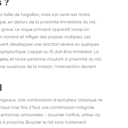
s ?
taille de l'aiguillon, mais son venin est moins
ue, en dehors de la proximité immédiate du nid,
rave. Le risque principal apparaît lorsqu'on
n nombre et infliger des piqûres multiples. Les
vent développer une réaction sévère en quelques
aphylactique. L'appel au 15 doit être immédiat. La
ées et toute personne circulant à proximité du nid.
une ouverture de la maison, l'intervention devient
l
ngereux. Une combinaison d'apiculteur classique ne
tissus trop fins. Il faut une combinaison intégrale
ntatives artisanales – boucher l'orifice, utiliser du
t à proscrire. Boucher le nid sans traitement