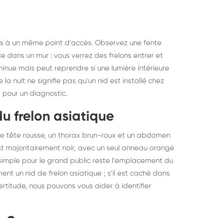
elons asiatiques :
durablemen
tervention partout en
souris, pa
ance
ères à un même point d'accès. Observez une fente
ice dans un mur : vous verrez des frelons entrer et
diminue mais peut reprendre si une lumière intérieure
 la nuit ne signifie pas qu'un nid est installé chez
 pour un diagnostic.
du frelon asiatique
une tête rousse, un thorax brun-roux et un abdomen
st majoritairement noir, avec un seul anneau orangé
s simple pour le grand public reste l'emplacement du
ement un nid de frelon asiatique ; s'il est caché dans
certitude, nous pouvons vous aider à identifier