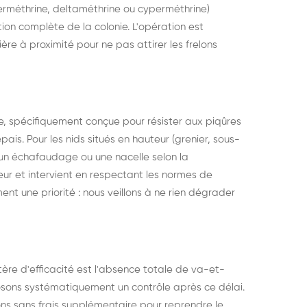
perméthrine, deltaméthrine ou cyperméthrine)
ion complète de la colonie. L'opération est
ère à proximité pour ne pas attirer les frelons
e, spécifiquement conçue pour résister aux piqûres
pais. Pour les nids situés en hauteur (grenier, sous-
, un échafaudage ou une nacelle selon la
eur et intervient en respectant les normes de
ent une priorité : nous veillons à ne rien dégrader
itère d'efficacité est l'absence totale de va-et-
oposons systématiquement un contrôle après ce délai.
nons sans frais supplémentaire pour reprendre le