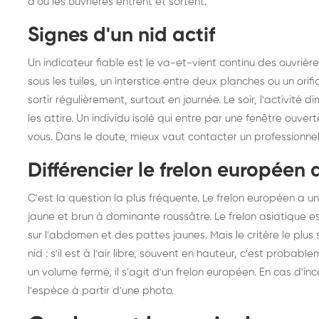
d'où les ouvrières entrent et sortent.
frelons : intervention
fr
Signes d'un nid actif
rapide partout en France
in
Fr
Un indicateur fiable est le va-et-vient continu des ouvri
sous les tuiles, un interstice entre deux planches ou un orif
sortir régulièrement, surtout en journée. Le soir, l'activité 
les attire. Un individu isolé qui entre par une fenêtre ouverte
vous. Dans le doute, mieux vaut contacter un professionnel
Différencier le frelon européen 
C'est la question la plus fréquente. Le frelon européen a 
jaune et brun à dominante roussâtre. Le frelon asiatique e
sur l'abdomen et des pattes jaunes. Mais le critère le plu
nid : s'il est à l'air libre, souvent en hauteur, c'est probabl
un volume fermé, il s'agit d'un frelon européen. En cas d'in
l'espèce à partir d'une photo.