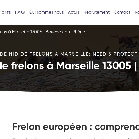
Tarifs
F.A.Q
Qui sommes nous
Actus
Recrutement
Contact
No
elons à Marseille 13005 | Bouches-du-Rhône
DE NID DE FRELONS À MARSEILLE: NEED'S PROTECT 
de frelons à Marseille 1300
Frelon européen : comprend