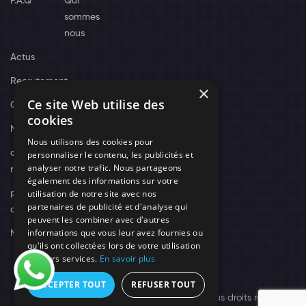
F.A.Q
Qui
sommes
nous
Actus
Recrutement
×
Ce site Web utilise des
Contact
cookies
Nos techniciens
Nous utilisons des cookies pour
campagne-
personnaliser le contenu, les publicités et
analyser notre trafic. Nous partageons
recrutement
également des informations sur votre
utilisation de notre site avec nos
politique de
partenaires de publicité et d'analyse qui
confidentialité
peuvent les combiner avec d'autres
informations que vous leur avez fournies ou
Mentions légales
qu'ils ont collectées lors de votre utilisation
de leurs services.
En savoir plus
ACCEPTER TOUT
REFUSER TOUT
© 2026 Need's Protect Création You'Nivers.
Tous droits réservés