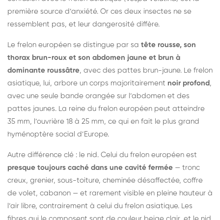
première source d’anxiété. Or ces deux insectes ne se
ressemblent pas, et leur dangerosité diffère.
Le frelon européen se distingue par sa
tête rousse, son
thorax brun-roux et son abdomen jaune et brun à
dominante roussâtre
, avec des pattes brun-jaune. Le frelon
asiatique, lui, arbore un corps majoritairement
noir profond
,
avec une seule bande orangée sur l’abdomen et des
pattes jaunes. La reine du frelon européen peut atteindre
35 mm, l’ouvrière 18 à 25 mm, ce qui en fait le plus grand
hyménoptère social d’Europe.
Autre différence clé : le nid. Celui du frelon européen est
presque toujours caché dans une cavité fermée
— tronc
creux, grenier, sous-toiture, cheminée désaffectée, coffre
de volet, cabanon — et rarement visible en pleine hauteur à
l’air libre, contrairement à celui du frelon asiatique. Les
fibres qui le composent sont de couleur beige clair, et le nid