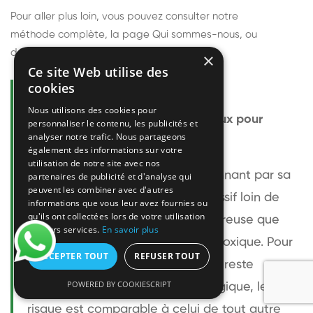
Pour aller plus loin, vous pouvez consulter notre
méthode complète
, la page
Qui sommes-nous
, ou
découvrir
nos techniciens
.
×
Ce site Web utilise des
cookies
Questions fréquentes
Nous utilisons des cookies pour
Le frelon européen est-il dangereux pour
personnaliser le contenu, les publicités et
analyser notre trafic. Nous partageons
l'homme ?
également des informations sur votre
utilisation de notre site avec nos
Le frelon européen est impressionnant par sa
partenaires de publicité et d'analyse qui
peuvent les combiner avec d'autres
taille mais relativement peu agressif loin de
informations que vous leur avez fournies ou
qu'ils ont collectées lors de votre utilisation
son nid. Sa piqûre est plus douloureuse que
de leurs services.
En savoir plus
celle d'une guêpe sans être plus toxique. Pour
ACCEPTER TOUT
REFUSER TOUT
une personne non allergique, elle reste
POWERED BY COOKIESCRIPT
bénigne. Pour une personne allergique, le
risque est comparable à celui de tout autre