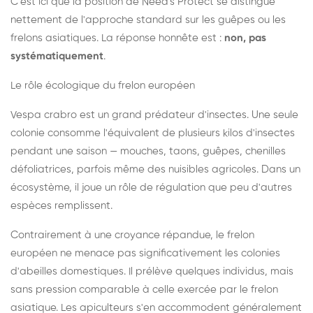
C'est ici que la position de Need's Protect se distingue
nettement de l'approche standard sur les guêpes ou les
frelons asiatiques. La réponse honnête est :
non, pas
systématiquement
.
Le rôle écologique du frelon européen
Vespa crabro est un grand prédateur d'insectes. Une seule
colonie consomme l'équivalent de plusieurs kilos d'insectes
pendant une saison — mouches, taons, guêpes, chenilles
défoliatrices, parfois même des nuisibles agricoles. Dans un
écosystème, il joue un rôle de régulation que peu d'autres
espèces remplissent.
Contrairement à une croyance répandue, le frelon
européen ne menace pas significativement les colonies
d'abeilles domestiques. Il prélève quelques individus, mais
sans pression comparable à celle exercée par le frelon
asiatique. Les apiculteurs s'en accommodent généralement