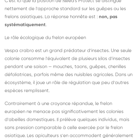
C'est ici que la position de Need's Protect se distingue
nettement de l'approche standard sur les guêpes ou les
frelons asiatiques. La réponse honnête est :
non, pas
systématiquement
.
Le rôle écologique du frelon européen
Vespa crabro est un grand prédateur d'insectes. Une seule
colonie consomme l'équivalent de plusieurs kilos d'insectes
pendant une saison — mouches, taons, guêpes, chenilles
défoliatrices, parfois même des nuisibles agricoles. Dans un
écosystème, il joue un rôle de régulation que peu d'autres
espèces remplissent.
Contrairement à une croyance répandue, le frelon
européen ne menace pas significativement les colonies
d'abeilles domestiques. Il prélève quelques individus, mais
sans pression comparable à celle exercée par le frelon
asiatique. Les apiculteurs s'en accommodent généralement