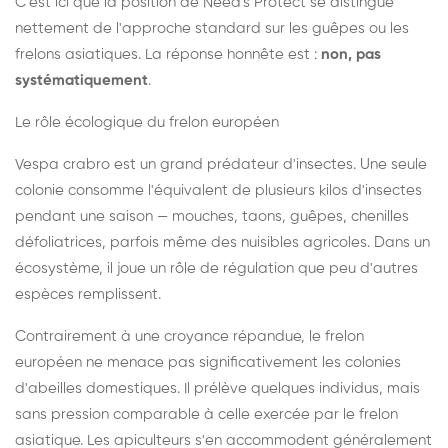
C'est ici que la position de Need's Protect se distingue
nettement de l'approche standard sur les guêpes ou les
frelons asiatiques. La réponse honnête est :
non, pas
systématiquement
.
Le rôle écologique du frelon européen
Vespa crabro est un grand prédateur d'insectes. Une seule
colonie consomme l'équivalent de plusieurs kilos d'insectes
pendant une saison — mouches, taons, guêpes, chenilles
défoliatrices, parfois même des nuisibles agricoles. Dans un
écosystème, il joue un rôle de régulation que peu d'autres
espèces remplissent.
Contrairement à une croyance répandue, le frelon
européen ne menace pas significativement les colonies
d'abeilles domestiques. Il prélève quelques individus, mais
sans pression comparable à celle exercée par le frelon
asiatique. Les apiculteurs s'en accommodent généralement