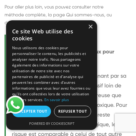
Pour aller plus loin, vous pouvez consulter notre
méthode complète
, la page
Qui sommes-nous
, ou
découvrir
nos techniciens
.
×
Ce site Web utilise des
cookies
Questions fréquentes
Nous utilisons des cookies pour
Le frelon européen est-il dangereux pour
personnaliser le contenu, les publicités et
analyser notre trafic. Nous partageons
l'homme ?
également des informations sur votre
utilisation de notre site avec nos
Le frelon européen est impressionnant par sa
partenaires de publicité et d'analyse qui
peuvent les combiner avec d'autres
taille mais relativement peu agressif loin de
informations que vous leur avez fournies ou
qu'ils ont collectées lors de votre utilisation
son nid. Sa piqûre est plus douloureuse que
de leurs services.
En savoir plus
celle d'une guêpe sans être plus toxique. Pour
ACCEPTER TOUT
REFUSER TOUT
une personne non allergique, elle reste
POWERED BY COOKIESCRIPT
bénigne. Pour une personne allergique, le
risque est comparable à celui de tout autre