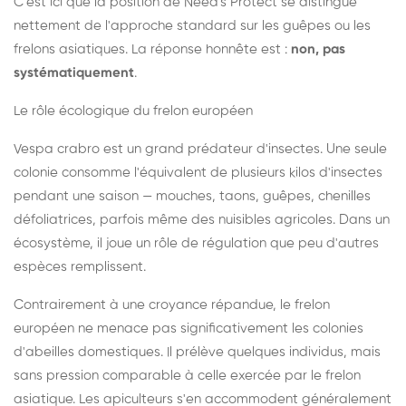
C'est ici que la position de Need's Protect se distingue
nettement de l'approche standard sur les guêpes ou les
frelons asiatiques. La réponse honnête est :
non, pas
systématiquement
.
Le rôle écologique du frelon européen
Vespa crabro est un grand prédateur d'insectes. Une seule
colonie consomme l'équivalent de plusieurs kilos d'insectes
pendant une saison — mouches, taons, guêpes, chenilles
défoliatrices, parfois même des nuisibles agricoles. Dans un
écosystème, il joue un rôle de régulation que peu d'autres
espèces remplissent.
Contrairement à une croyance répandue, le frelon
européen ne menace pas significativement les colonies
d'abeilles domestiques. Il prélève quelques individus, mais
sans pression comparable à celle exercée par le frelon
asiatique. Les apiculteurs s'en accommodent généralement