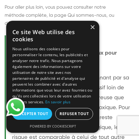
Pour aller plus loin, vous pouvez consulter notre
méthode complète
, la page
Qui sommes-nous
, ou
découvrir
nos techniciens
.
×
Ce site Web utilise des
cookies
Questions fréquentes
Nous utilisons des cookies pour
Le frelon européen est-il dangereux pour
personnaliser le contenu, les publicités et
analyser notre trafic. Nous partageons
l'homme ?
également des informations sur votre
utilisation de notre site avec nos
Le frelon européen est impressionnant par sa
partenaires de publicité et d'analyse qui
peuvent les combiner avec d'autres
taille mais relativement peu agressif loin de
informations que vous leur avez fournies ou
qu'ils ont collectées lors de votre utilisation
son nid. Sa piqûre est plus douloureuse que
de leurs services.
En savoir plus
celle d'une guêpe sans être plus toxique. Pour
ACCEPTER TOUT
REFUSER TOUT
une personne non allergique, elle reste
POWERED BY COOKIESCRIPT
bénigne. Pour une personne allergique, le
risque est comparable à celui de tout autre