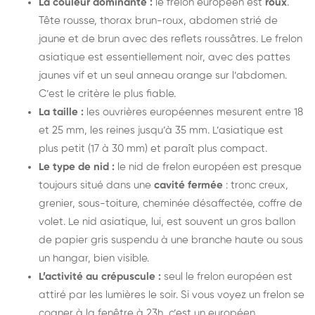
La couleur dominante :
le frelon européen est
roux
.
Tête rousse, thorax brun-roux, abdomen strié de
jaune et de brun avec des reflets roussâtres. Le frelon
asiatique est essentiellement noir, avec des pattes
jaunes vif et un seul anneau orange sur l’abdomen.
C’est le critère le plus fiable.
La taille :
les ouvrières européennes mesurent entre 18
et 25 mm, les reines jusqu’à 35 mm. L’asiatique est
plus petit (17 à 30 mm) et paraît plus compact.
Le type de nid :
le nid de frelon européen est presque
toujours situé dans une
cavité fermée
: tronc creux,
grenier, sous-toiture, cheminée désaffectée, coffre de
volet. Le nid asiatique, lui, est souvent un gros ballon
de papier gris suspendu à une branche haute ou sous
un hangar, bien visible.
L’activité au crépuscule :
seul le frelon européen est
attiré par les lumières le soir. Si vous voyez un frelon se
cogner à la fenêtre à 23h, c’est un européen.