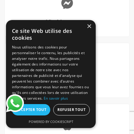
Via Messenger
×
Ce site Web utilise des
cookies
Nous utilisons des cookies pour
personnaliser le contenu, les publicités et
analyser notre trafic. Nous partageons
également des informations sur votre
utilisation de notre site avec nos
partenaires de publicité et d'analyse qui
peuvent les combiner avec d'autres
Via Whatsapp
informations que vous leur avez fournies ou
qu'ils ont collectées lors de votre utilisation
de leurs services.
En savoir plus
ACCEPTER TOUT
REFUSER TOUT
POWERED BY COOKIESCRIPT