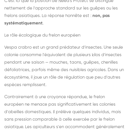
C'est ici que la position de Need's Protect se distingue
nettement de l'approche standard sur les guêpes ou les
frelons asiatiques. La réponse honnête est :
non, pas
systématiquement
.
Le rôle écologique du frelon européen
Vespa crabro est un grand prédateur d'insectes. Une seule
colonie consomme l'équivalent de plusieurs kilos d'insectes
pendant une saison — mouches, taons, guêpes, chenilles
défoliatrices, parfois même des nuisibles agricoles. Dans un
écosystème, il joue un rôle de régulation que peu d'autres
espèces remplissent.
Contrairement à une croyance répandue, le frelon
européen ne menace pas significativement les colonies
d'abeilles domestiques. Il prélève quelques individus, mais
sans pression comparable à celle exercée par le frelon
asiatique. Les apiculteurs s'en accommodent généralement