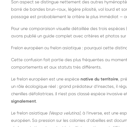
Son aspect se distingue nettement des autres hyménoptèr
barré de bandes brun-roux, légère pilosité, vol lourd et s
passage est probablement le critère le plus immédiat — on 
Pour une comparaison visuelle détaillée des trois espèces (
avons publié un guide complet avec critères et photos sur 
Frelon européen ou frelon asiatique : pourquoi cette distinc
Cette confusion fait partie des plus fréquentes au moment
comportements et aux statuts très différents.
Le frelon européen est une espèce
native du territoire
, pr
un rôle écologique réel : grand prédateur d'insectes, il r
chenilles défoliatrices. Il n'est pas classé espèce invasive et
signalement
.
Le frelon asiatique
(Vespa velutina)
, à l'inverse, est une es
européen. Sa pression sur les colonies d'abeilles est do