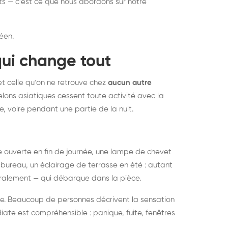
nts — c'est ce que nous abordons sur notre
éen.
qui change tout
et celle qu'on ne retrouve chez
aucun autre
lons asiatiques cessent toute activité avec la
e, voire pendant une partie de la nuit.
ée ouverte en fin de journée, une lampe de chevet
bureau, un éclairage de terrasse en été : autant
néralement — qui débarque dans la pièce.
rise. Beaucoup de personnes décrivent la sensation
ate est compréhensible : panique, fuite, fenêtres