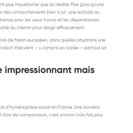
ratisation : éliminer
Traitemen
 plus inquiétante que sa réalité. Plus gros qu'une
rablement rats et
de lit : de
par des comportements bien à lui : une activité au
uris, partout en France
partout e
éférence pour les vieux troncs et les dépendances
moitié du chemin pour réagir efficacement.
 nid de frelon européen, dans quelles situations une
otect intervient — y compris en soirée — partout en
te impressionnant mais
ce d'hyménoptère social en France. Une ouvrière
titre de comparaison, c'est environ trois fois plus