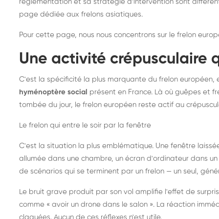
réglementation et sa stratégie d'intervention sont différe
page dédiée aux frelons asiatiques
.
Pour cette page, nous nous concentrons sur le frelon europ
Une activité crépusculaire 
C'est la spécificité la plus marquante du frelon européen, 
hyménoptère social
présent en France. Là où guêpes et fre
tombée du jour, le frelon européen reste actif au crépuscul
Le frelon qui entre le soir par la fenêtre
C'est la situation la plus emblématique. Une fenêtre laiss
allumée dans une chambre, un écran d'ordinateur dans un 
de scénarios qui se terminent par un frelon — un seul, gé
Le bruit grave produit par son vol amplifie l'effet de surp
comme « avoir un drone dans le salon ». La réaction immédi
claquées. Aucun de ces réflexes n'est utile.