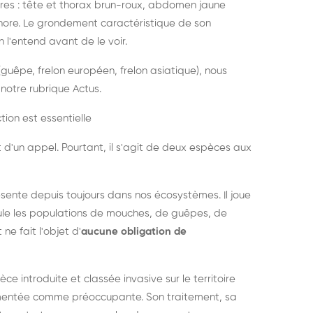
es : tête et thorax brun-roux, abdomen jaune
onore. Le grondement caractéristique de son
l'entend avant de le voir.
guêpe, frelon européen, frelon asiatique), nous
notre rubrique Actus.
tion est essentielle
 d'un appel. Pourtant, il s'agit de deux espèces aux
ésente depuis toujours dans nos écosystèmes. Il joue
égule les populations de mouches, de guêpes, de
 ne fait l'objet d'
aucune obligation de
pèce introduite et classée invasive sur le territoire
cumentée comme préoccupante. Son traitement, sa