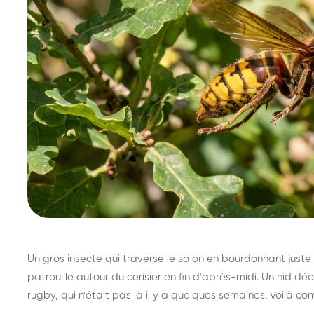
Un gros insecte qui traverse le salon en bourdonnant juste 
patrouille autour du cerisier en fin d'après-midi. Un nid 
rugby, qui n'était pas là il y a quelques semaines. Voilà co