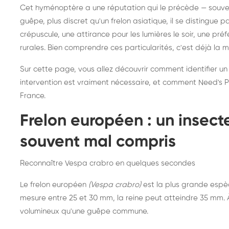
Destruction de nid de
Dé
Cet hyménoptère a une réputation qui le précède — souvent
frelons asiatiques :
du
guêpe, plus discret qu'un frelon asiatique, il se distingue 
intervention partout en
so
crépuscule, une attirance pour les lumières le soir, une pr
rurales. Bien comprendre ces particularités, c'est déjà la 
France
Sur cette page, vous allez découvrir comment identifier un
intervention est vraiment nécessaire, et comment Need's Pr
France.
Frelon européen : un insec
souvent mal compris
Reconnaître Vespa crabro en quelques secondes
Le frelon européen
(Vespa crabro)
est la plus grande espè
mesure entre 25 et 30 mm, la reine peut atteindre 35 mm. À 
volumineux qu'une guêpe commune.