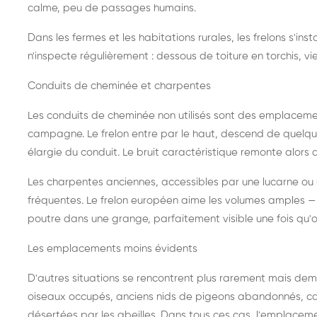
calme, peu de passages humains.
Dans les fermes et les habitations rurales, les frelons s'i
n'inspecte régulièrement : dessous de toiture en torchis, vie
Conduits de cheminée et charpentes
Les conduits de cheminée non utilisés sont des emplaceme
campagne. Le frelon entre par le haut, descend de quelque
élargie du conduit. Le bruit caractéristique remonte alors d
Les charpentes anciennes, accessibles par une lucarne ou
fréquentes. Le frelon européen aime les volumes amples — i
poutre dans une grange, parfaitement visible une fois qu'o
Les emplacements moins évidents
D'autres situations se rencontrent plus rarement mais dema
oiseaux occupés, anciens nids de pigeons abandonnés, cab
désertées par les abeilles. Dans tous ces cas, l'emplace