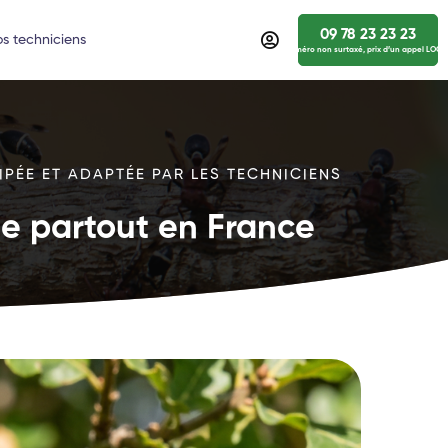
09 78 23 23 23
s techniciens
numéro non surtaxé, prix d’un appel LOCA
IPÉE ET ADAPTÉE PAR LES TECHNICIENS
ide partout en France