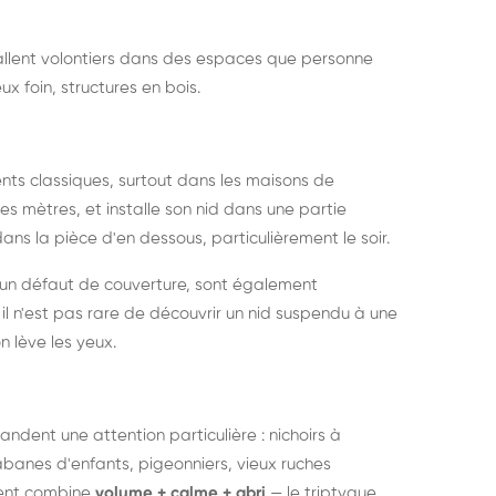
nstallent volontiers dans des espaces que personne
ux foin, structures en bois.
nts classiques, surtout dans les maisons de
s mètres, et installe son nid dans une partie
ans la pièce d'en dessous, particulièrement le soir.
 un défaut de couverture, sont également
l n'est pas rare de découvrir un nid suspendu à une
n lève les yeux.
ndent une attention particulière : nichoirs à
anes d'enfants, pigeonniers, vieux ruches
ment combine
volume + calme + abri
— le triptyque