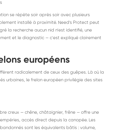
s
ation se répète soir après soir avec plusieurs
ablement installé à proximité. Need's Protect peut
algré la recherche aucun nid n'est identifié, une
ment et le diagnostic — c'est expliqué clairement
frelons européens
ffèrent radicalement de ceux des guêpes. Là où la
tés urbaines, le frelon européen privilégie des sites
 arbre creux — chêne, châtaignier, frêne — offre une
intempéries, accès direct depuis la canopée. Les
abandonnés sont les équivalents bâtis : volume,