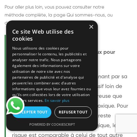
Pour aller plus loin, vous pouvez consulter notre
méthode complète
, la page
Qui sommes-nous
, ou
découvrir
nos techniciens
.
×
Ce site Web utilise des
cookies
Questions fréquentes
Nous utilisons des cookies pour
Le frelon européen est-il dangereux pour
personnaliser le contenu, les publicités et
analyser notre trafic. Nous partageons
l'homme ?
également des informations sur votre
utilisation de notre site avec nos
Le frelon européen est impressionnant par sa
partenaires de publicité et d'analyse qui
peuvent les combiner avec d'autres
taille mais relativement peu agressif loin de
informations que vous leur avez fournies ou
qu'ils ont collectées lors de votre utilisation
son nid. Sa piqûre est plus douloureuse que
de leurs services.
En savoir plus
celle d'une guêpe sans être plus toxique. Pour
ACCEPTER TOUT
REFUSER TOUT
une personne non allergique, elle reste
POWERED BY COOKIESCRIPT
bénigne. Pour une personne allergique, le
risque est comparable à celui de tout autre