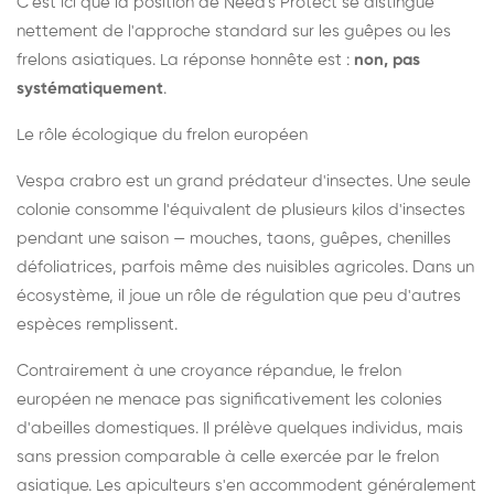
C'est ici que la position de Need's Protect se distingue
nettement de l'approche standard sur les guêpes ou les
frelons asiatiques. La réponse honnête est :
non, pas
systématiquement
.
Le rôle écologique du frelon européen
Vespa crabro est un grand prédateur d'insectes. Une seule
colonie consomme l'équivalent de plusieurs kilos d'insectes
pendant une saison — mouches, taons, guêpes, chenilles
défoliatrices, parfois même des nuisibles agricoles. Dans un
écosystème, il joue un rôle de régulation que peu d'autres
espèces remplissent.
Contrairement à une croyance répandue, le frelon
européen ne menace pas significativement les colonies
d'abeilles domestiques. Il prélève quelques individus, mais
sans pression comparable à celle exercée par le frelon
asiatique. Les apiculteurs s'en accommodent généralement