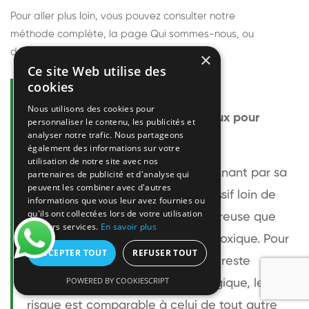
Pour aller plus loin, vous pouvez consulter notre
méthode complète
, la page
Qui sommes-nous
, ou
découvrir
nos techniciens
.
×
Ce site Web utilise des
cookies
Questions fréquentes
Nous utilisons des cookies pour
Le frelon européen est-il dangereux pour
personnaliser le contenu, les publicités et
analyser notre trafic. Nous partageons
l'homme ?
également des informations sur votre
utilisation de notre site avec nos
Le frelon européen est impressionnant par sa
partenaires de publicité et d'analyse qui
peuvent les combiner avec d'autres
taille mais relativement peu agressif loin de
informations que vous leur avez fournies ou
qu'ils ont collectées lors de votre utilisation
son nid. Sa piqûre est plus douloureuse que
de leurs services.
En savoir plus
celle d'une guêpe sans être plus toxique. Pour
ACCEPTER TOUT
REFUSER TOUT
une personne non allergique, elle reste
POWERED BY COOKIESCRIPT
bénigne. Pour une personne allergique, le
risque est comparable à celui de tout autre