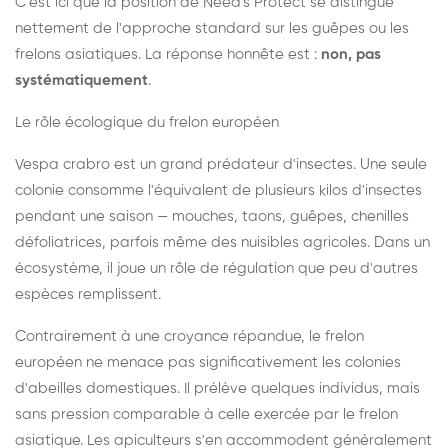
C'est ici que la position de Need's Protect se distingue
nettement de l'approche standard sur les guêpes ou les
frelons asiatiques. La réponse honnête est :
non, pas
systématiquement
.
Le rôle écologique du frelon européen
Vespa crabro est un grand prédateur d'insectes. Une seule
colonie consomme l'équivalent de plusieurs kilos d'insectes
pendant une saison — mouches, taons, guêpes, chenilles
défoliatrices, parfois même des nuisibles agricoles. Dans un
écosystème, il joue un rôle de régulation que peu d'autres
espèces remplissent.
Contrairement à une croyance répandue, le frelon
européen ne menace pas significativement les colonies
d'abeilles domestiques. Il prélève quelques individus, mais
sans pression comparable à celle exercée par le frelon
asiatique. Les apiculteurs s'en accommodent généralement