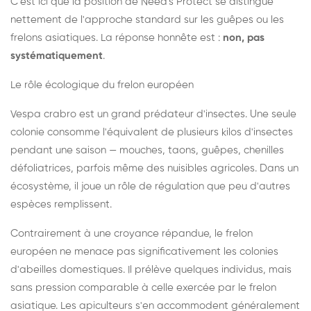
C'est ici que la position de Need's Protect se distingue
nettement de l'approche standard sur les guêpes ou les
frelons asiatiques. La réponse honnête est :
non, pas
systématiquement
.
Le rôle écologique du frelon européen
Vespa crabro est un grand prédateur d'insectes. Une seule
colonie consomme l'équivalent de plusieurs kilos d'insectes
pendant une saison — mouches, taons, guêpes, chenilles
défoliatrices, parfois même des nuisibles agricoles. Dans un
écosystème, il joue un rôle de régulation que peu d'autres
espèces remplissent.
Contrairement à une croyance répandue, le frelon
européen ne menace pas significativement les colonies
d'abeilles domestiques. Il prélève quelques individus, mais
sans pression comparable à celle exercée par le frelon
asiatique. Les apiculteurs s'en accommodent généralement