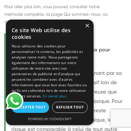
Pour aller plus loin, vous pouvez consulter notre
méthode complète
, la page
Qui sommes-nous
, ou
découvrir
nos techniciens
.
×
Ce site Web utilise des
cookies
Questions fréquentes
Nous utilisons des cookies pour
Le frelon européen est-il dangereux pour
personnaliser le contenu, les publicités et
analyser notre trafic. Nous partageons
l'homme ?
également des informations sur votre
utilisation de notre site avec nos
Le frelon européen est impressionnant par sa
partenaires de publicité et d'analyse qui
peuvent les combiner avec d'autres
taille mais relativement peu agressif loin de
informations que vous leur avez fournies ou
qu'ils ont collectées lors de votre utilisation
son nid. Sa piqûre est plus douloureuse que
de leurs services.
En savoir plus
celle d'une guêpe sans être plus toxique. Pour
ACCEPTER TOUT
REFUSER TOUT
une personne non allergique, elle reste
POWERED BY COOKIESCRIPT
bénigne. Pour une personne allergique, le
risque est comparable à celui de tout autre