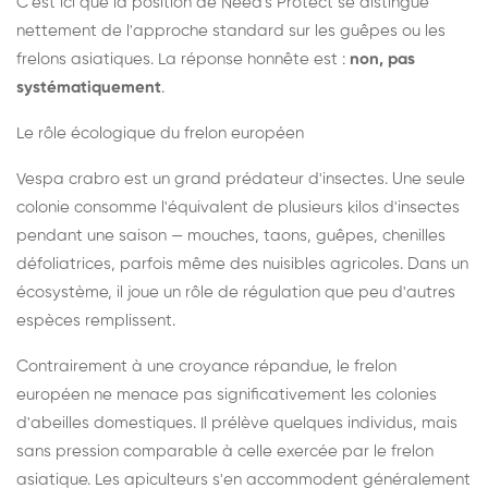
C'est ici que la position de Need's Protect se distingue
nettement de l'approche standard sur les guêpes ou les
frelons asiatiques. La réponse honnête est :
non, pas
systématiquement
.
Le rôle écologique du frelon européen
Vespa crabro est un grand prédateur d'insectes. Une seule
colonie consomme l'équivalent de plusieurs kilos d'insectes
pendant une saison — mouches, taons, guêpes, chenilles
défoliatrices, parfois même des nuisibles agricoles. Dans un
écosystème, il joue un rôle de régulation que peu d'autres
espèces remplissent.
Contrairement à une croyance répandue, le frelon
européen ne menace pas significativement les colonies
d'abeilles domestiques. Il prélève quelques individus, mais
sans pression comparable à celle exercée par le frelon
asiatique. Les apiculteurs s'en accommodent généralement