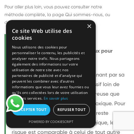
Pour aller plus loin, vous pouvez consulter notre
méthode complète
, la page
Qui sommes-nous
, ou
découvrir
nos techniciens
.
×
Ce site Web utilise des
cookies
Questions fréquentes
Nous utilisons des cookies pour
Le frelon européen est-il dangereux pour
personnaliser le contenu, les publicités et
analyser notre trafic. Nous partageons
l'homme ?
également des informations sur votre
utilisation de notre site avec nos
Le frelon européen est impressionnant par sa
partenaires de publicité et d'analyse qui
peuvent les combiner avec d'autres
taille mais relativement peu agressif loin de
informations que vous leur avez fournies ou
qu'ils ont collectées lors de votre utilisation
son nid. Sa piqûre est plus douloureuse que
de leurs services.
En savoir plus
celle d'une guêpe sans être plus toxique. Pour
ACCEPTER TOUT
REFUSER TOUT
une personne non allergique, elle reste
POWERED BY COOKIESCRIPT
bénigne. Pour une personne allergique, le
risque est comparable à celui de tout autre