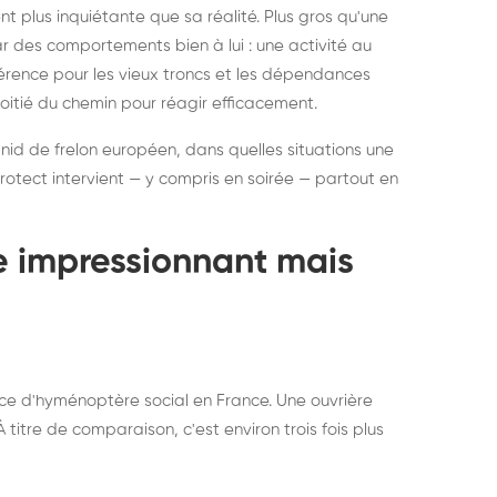
ratisation : éliminer
Traitemen
 plus inquiétante que sa réalité. Plus gros qu'une
rablement rats et
de lit : de
par des comportements bien à lui : une activité au
uris, partout en France
partout e
éférence pour les vieux troncs et les dépendances
moitié du chemin pour réagir efficacement.
 nid de frelon européen, dans quelles situations une
otect intervient — y compris en soirée — partout en
te impressionnant mais
ce d'hyménoptère social en France. Une ouvrière
titre de comparaison, c'est environ trois fois plus