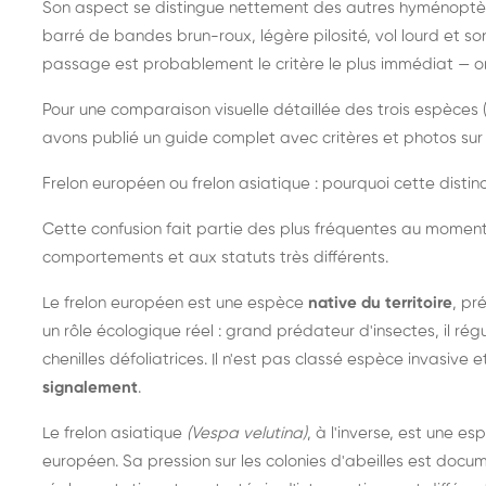
Son aspect se distingue nettement des autres hyménoptèr
barré de bandes brun-roux, légère pilosité, vol lourd et s
passage est probablement le critère le plus immédiat — on 
Pour une comparaison visuelle détaillée des trois espèces (
avons publié un guide complet avec critères et photos sur 
Frelon européen ou frelon asiatique : pourquoi cette distinc
Cette confusion fait partie des plus fréquentes au moment
comportements et aux statuts très différents.
Le frelon européen est une espèce
native du territoire
, pr
un rôle écologique réel : grand prédateur d'insectes, il r
chenilles défoliatrices. Il n'est pas classé espèce invasive et
signalement
.
Le frelon asiatique
(Vespa velutina)
, à l'inverse, est une es
européen. Sa pression sur les colonies d'abeilles est do