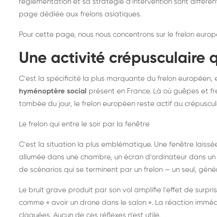
réglementation et sa stratégie d'intervention sont différe
page dédiée aux frelons asiatiques
.
Pour cette page, nous nous concentrons sur le frelon europ
Une activité crépusculaire 
C'est la spécificité la plus marquante du frelon européen, 
hyménoptère social
présent en France. Là où guêpes et fre
tombée du jour, le frelon européen reste actif au crépuscul
Le frelon qui entre le soir par la fenêtre
C'est la situation la plus emblématique. Une fenêtre laiss
allumée dans une chambre, un écran d'ordinateur dans un 
de scénarios qui se terminent par un frelon — un seul, gé
Le bruit grave produit par son vol amplifie l'effet de surp
comme « avoir un drone dans le salon ». La réaction immédi
claquées. Aucun de ces réflexes n'est utile.