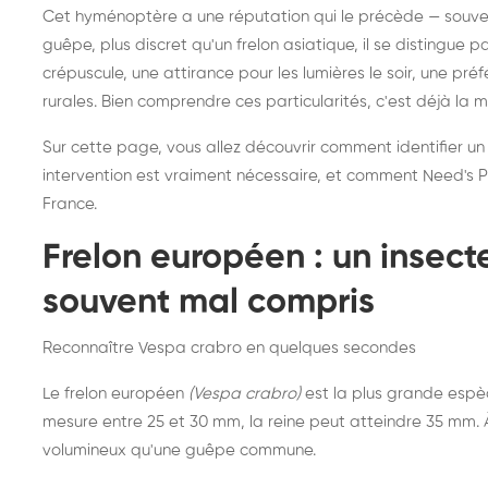
Destruction de nid de
Dé
Cet hyménoptère a une réputation qui le précède — souvent
frelons asiatiques :
du
guêpe, plus discret qu'un frelon asiatique, il se distingue 
intervention partout en
so
crépuscule, une attirance pour les lumières le soir, une pr
rurales. Bien comprendre ces particularités, c'est déjà la 
France
Sur cette page, vous allez découvrir comment identifier un
intervention est vraiment nécessaire, et comment Need's Pr
France.
Frelon européen : un insec
souvent mal compris
Reconnaître Vespa crabro en quelques secondes
Le frelon européen
(Vespa crabro)
est la plus grande espè
mesure entre 25 et 30 mm, la reine peut atteindre 35 mm. À 
volumineux qu'une guêpe commune.