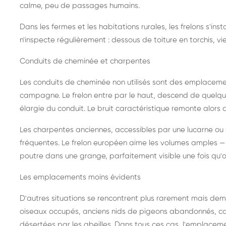
calme, peu de passages humains.
Dans les fermes et les habitations rurales, les frelons s'i
n'inspecte régulièrement : dessous de toiture en torchis, vie
Conduits de cheminée et charpentes
Les conduits de cheminée non utilisés sont des emplaceme
campagne. Le frelon entre par le haut, descend de quelque
élargie du conduit. Le bruit caractéristique remonte alors d
Les charpentes anciennes, accessibles par une lucarne ou
fréquentes. Le frelon européen aime les volumes amples — i
poutre dans une grange, parfaitement visible une fois qu'o
Les emplacements moins évidents
D'autres situations se rencontrent plus rarement mais dema
oiseaux occupés, anciens nids de pigeons abandonnés, cab
désertées par les abeilles. Dans tous ces cas, l'emplace