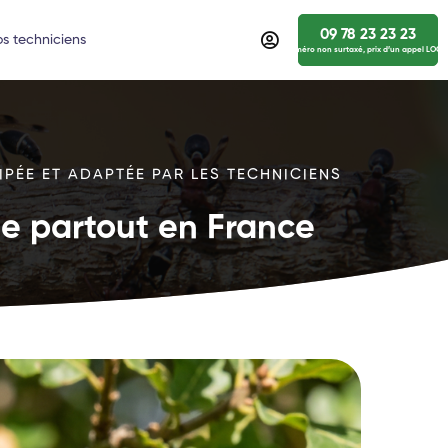
09 78 23 23 23
s techniciens
numéro non surtaxé, prix d’un appel LOCA
IPÉE ET ADAPTÉE PAR LES TECHNICIENS
ide partout en France