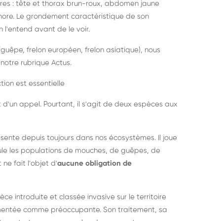
es : tête et thorax brun-roux, abdomen jaune
onore. Le grondement caractéristique de son
l'entend avant de le voir.
guêpe, frelon européen, frelon asiatique), nous
notre rubrique Actus.
tion est essentielle
 d'un appel. Pourtant, il s'agit de deux espèces aux
ésente depuis toujours dans nos écosystèmes. Il joue
égule les populations de mouches, de guêpes, de
 ne fait l'objet d'
aucune obligation de
pèce introduite et classée invasive sur le territoire
cumentée comme préoccupante. Son traitement, sa