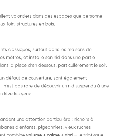
nstallent volontiers dans des espaces que personne
ux foin, structures en bois.
nts classiques, surtout dans les maisons de
s mètres, et installe son nid dans une partie
ans la pièce d'en dessous, particulièrement le soir.
 un défaut de couverture, sont également
l n'est pas rare de découvrir un nid suspendu à une
n lève les yeux.
ndent une attention particulière : nichoirs à
anes d'enfants, pigeonniers, vieux ruches
ment combine
volume + calme + abri
— le triptyque