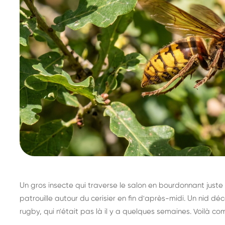
Un gros insecte qui traverse le salon en bourdonnant juste 
patrouille autour du cerisier en fin d'après-midi. Un nid 
rugby, qui n'était pas là il y a quelques semaines. Voilà co