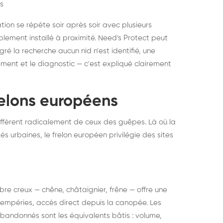
s
ation se répète soir après soir avec plusieurs
ablement installé à proximité. Need's Protect peut
algré la recherche aucun nid n'est identifié, une
ment et le diagnostic — c'est expliqué clairement
frelons européens
ffèrent radicalement de ceux des guêpes. Là où la
tés urbaines, le frelon européen privilégie des sites
 arbre creux — chêne, châtaignier, frêne — offre une
intempéries, accès direct depuis la canopée. Les
abandonnés sont les équivalents bâtis : volume,