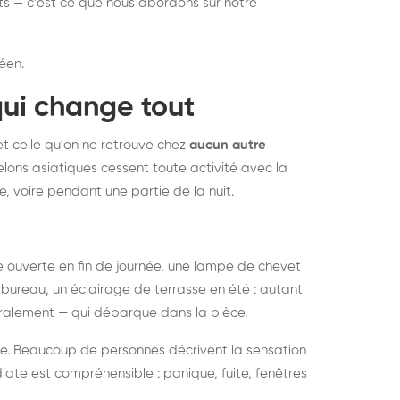
nts — c'est ce que nous abordons sur notre
éen.
qui change tout
et celle qu'on ne retrouve chez
aucun autre
lons asiatiques cessent toute activité avec la
e, voire pendant une partie de la nuit.
ée ouverte en fin de journée, une lampe de chevet
bureau, un éclairage de terrasse en été : autant
néralement — qui débarque dans la pièce.
rise. Beaucoup de personnes décrivent la sensation
ate est compréhensible : panique, fuite, fenêtres