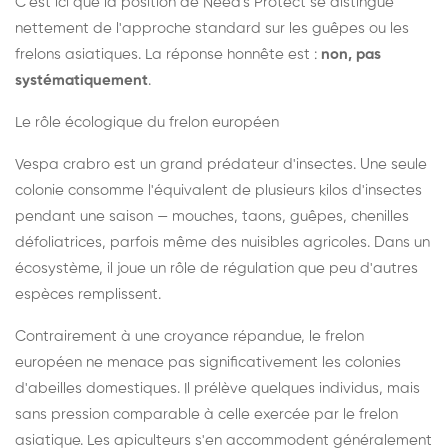
C'est ici que la position de Need's Protect se distingue
nettement de l'approche standard sur les guêpes ou les
frelons asiatiques. La réponse honnête est :
non, pas
systématiquement
.
Le rôle écologique du frelon européen
Vespa crabro est un grand prédateur d'insectes. Une seule
colonie consomme l'équivalent de plusieurs kilos d'insectes
pendant une saison — mouches, taons, guêpes, chenilles
défoliatrices, parfois même des nuisibles agricoles. Dans un
écosystème, il joue un rôle de régulation que peu d'autres
espèces remplissent.
Contrairement à une croyance répandue, le frelon
européen ne menace pas significativement les colonies
d'abeilles domestiques. Il prélève quelques individus, mais
sans pression comparable à celle exercée par le frelon
asiatique. Les apiculteurs s'en accommodent généralement