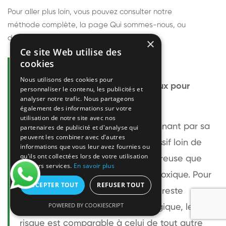
Pour aller plus loin, vous pouvez consulter notre
méthode complète
, la page
Qui sommes-nous
, ou
découvrir
nos techniciens
.
×
Ce site Web utilise des
cookies
Questions fréquentes
Nous utilisons des cookies pour
Le frelon européen est-il dangereux pour
personnaliser le contenu, les publicités et
analyser notre trafic. Nous partageons
l'homme ?
également des informations sur votre
utilisation de notre site avec nos
Le frelon européen est impressionnant par sa
partenaires de publicité et d'analyse qui
peuvent les combiner avec d'autres
taille mais relativement peu agressif loin de
informations que vous leur avez fournies ou
qu'ils ont collectées lors de votre utilisation
son nid. Sa piqûre est plus douloureuse que
de leurs services.
En savoir plus
celle d'une guêpe sans être plus toxique. Pour
ACCEPTER TOUT
REFUSER TOUT
une personne non allergique, elle reste
POWERED BY COOKIESCRIPT
bénigne. Pour une personne allergique, le
risque est comparable à celui de tout autre