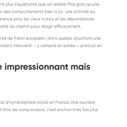
ratisation : éliminer
Traitemen
 plus inquiétante que sa réalité. Plus gros qu'une
rablement rats et
de lit : de
par des comportements bien à lui : une activité au
uris, partout en France
partout e
éférence pour les vieux troncs et les dépendances
moitié du chemin pour réagir efficacement.
 nid de frelon européen, dans quelles situations une
otect intervient — y compris en soirée — partout en
te impressionnant mais
ce d'hyménoptère social en France. Une ouvrière
titre de comparaison, c'est environ trois fois plus