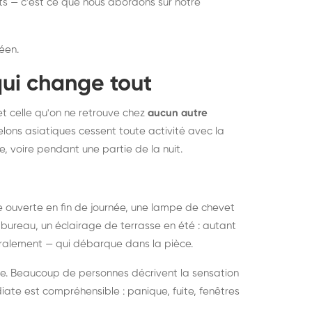
nts — c'est ce que nous abordons sur notre
éen.
qui change tout
et celle qu'on ne retrouve chez
aucun autre
lons asiatiques cessent toute activité avec la
e, voire pendant une partie de la nuit.
ée ouverte en fin de journée, une lampe de chevet
bureau, un éclairage de terrasse en été : autant
néralement — qui débarque dans la pièce.
rise. Beaucoup de personnes décrivent la sensation
ate est compréhensible : panique, fuite, fenêtres