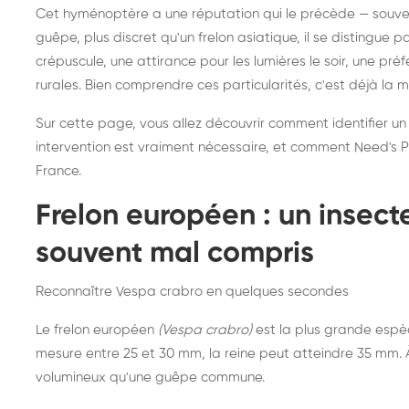
Destruction de nid de
Dé
Cet hyménoptère a une réputation qui le précède — souvent
frelons asiatiques :
du
guêpe, plus discret qu'un frelon asiatique, il se distingue 
intervention partout en
so
crépuscule, une attirance pour les lumières le soir, une pr
rurales. Bien comprendre ces particularités, c'est déjà la 
France
Sur cette page, vous allez découvrir comment identifier un
intervention est vraiment nécessaire, et comment Need's Pr
France.
Frelon européen : un insec
souvent mal compris
Reconnaître Vespa crabro en quelques secondes
Le frelon européen
(Vespa crabro)
est la plus grande espè
mesure entre 25 et 30 mm, la reine peut atteindre 35 mm. À 
volumineux qu'une guêpe commune.