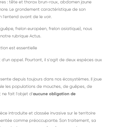
es : tête et thorax brun-roux, abdomen jaune
onore. Le grondement caractéristique de son
l'entend avant de le voir.
guêpe, frelon européen, frelon asiatique), nous
notre rubrique Actus.
tion est essentielle
 d'un appel. Pourtant, il s'agit de deux espèces aux
ésente depuis toujours dans nos écosystèmes. Il joue
égule les populations de mouches, de guêpes, de
 ne fait l'objet d'
aucune obligation de
pèce introduite et classée invasive sur le territoire
cumentée comme préoccupante. Son traitement, sa