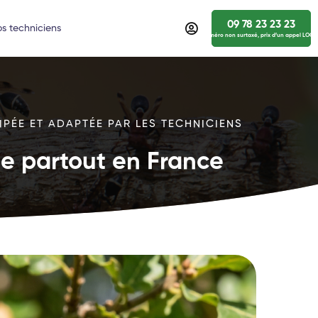
09 78 23 23 23
s techniciens
numéro non surtaxé, prix d’un appel LOCA
IPÉE ET ADAPTÉE PAR LES TECHNICIENS
ide partout en France