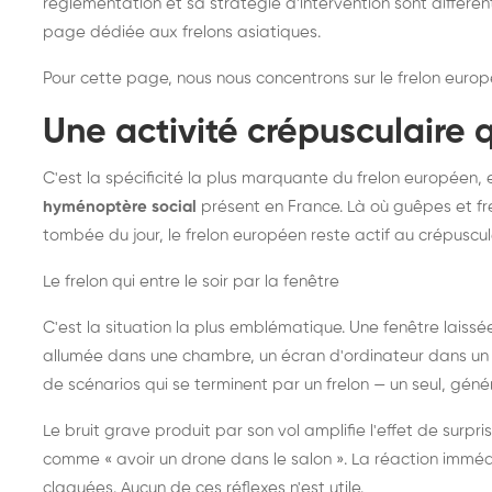
réglementation et sa stratégie d'intervention sont différe
page dédiée aux frelons asiatiques
.
Pour cette page, nous nous concentrons sur le frelon europ
Une activité crépusculaire 
C'est la spécificité la plus marquante du frelon européen, 
hyménoptère social
présent en France. Là où guêpes et fre
tombée du jour, le frelon européen reste actif au crépuscul
Le frelon qui entre le soir par la fenêtre
C'est la situation la plus emblématique. Une fenêtre laiss
allumée dans une chambre, un écran d'ordinateur dans un 
de scénarios qui se terminent par un frelon — un seul, gé
Le bruit grave produit par son vol amplifie l'effet de surp
comme « avoir un drone dans le salon ». La réaction immédi
claquées. Aucun de ces réflexes n'est utile.