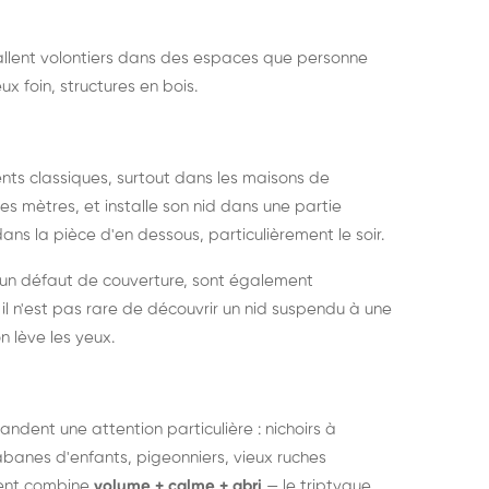
nstallent volontiers dans des espaces que personne
ux foin, structures en bois.
nts classiques, surtout dans les maisons de
s mètres, et installe son nid dans une partie
ans la pièce d'en dessous, particulièrement le soir.
 un défaut de couverture, sont également
l n'est pas rare de découvrir un nid suspendu à une
n lève les yeux.
ndent une attention particulière : nichoirs à
anes d'enfants, pigeonniers, vieux ruches
ment combine
volume + calme + abri
— le triptyque