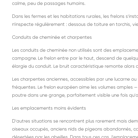
calme, peu de passages humains.
Dans les fermes et les habitations rurales, les frelons s'i
n'inspecte régulièrement : dessous de toiture en torchis, vie
Conduits de cheminée et charpentes
Les conduits de cheminée non utilisés sont des emplaceme
campagne. Le frelon entre par le haut, descend de quelque
élargie du conduit. Le bruit caractéristique remonte alors d
Les charpentes anciennes, accessibles par une lucarne ou
fréquentes. Le frelon européen aime les volumes amples — i
poutre dans une grange, parfaitement visible une fois qu'o
Les emplacements moins évidents
D'autres situations se rencontrent plus rarement mais dema
oiseaux occupés, anciens nids de pigeons abandonnés, cab
désertées par les abeilles. Dans tous ces cas, l'emplace