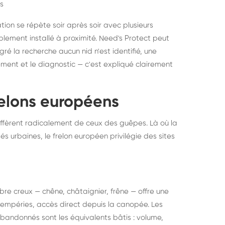
s
ation se répète soir après soir avec plusieurs
ablement installé à proximité. Need's Protect peut
algré la recherche aucun nid n'est identifié, une
ment et le diagnostic — c'est expliqué clairement
frelons européens
ffèrent radicalement de ceux des guêpes. Là où la
tés urbaines, le frelon européen privilégie des sites
 arbre creux — chêne, châtaignier, frêne — offre une
intempéries, accès direct depuis la canopée. Les
abandonnés sont les équivalents bâtis : volume,