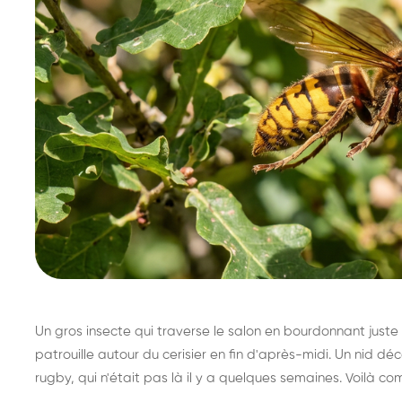
Un gros insecte qui traverse le salon en bourdonnant juste 
patrouille autour du cerisier en fin d'après-midi. Un nid 
rugby, qui n'était pas là il y a quelques semaines. Voilà co