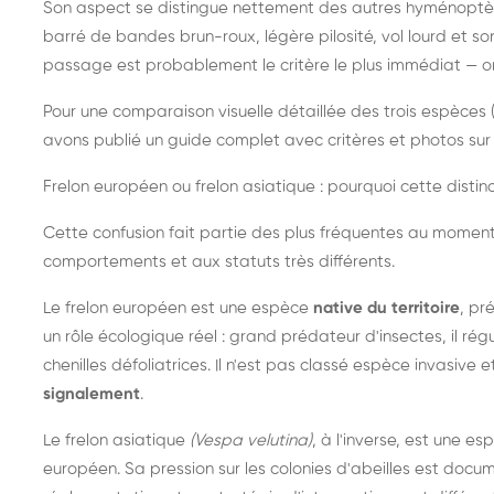
Son aspect se distingue nettement des autres hyménoptèr
barré de bandes brun-roux, légère pilosité, vol lourd et s
passage est probablement le critère le plus immédiat — on 
Pour une comparaison visuelle détaillée des trois espèces (
avons publié un guide complet avec critères et photos sur 
Frelon européen ou frelon asiatique : pourquoi cette distinc
Cette confusion fait partie des plus fréquentes au moment
comportements et aux statuts très différents.
Le frelon européen est une espèce
native du territoire
, pr
un rôle écologique réel : grand prédateur d'insectes, il r
chenilles défoliatrices. Il n'est pas classé espèce invasive et
signalement
.
Le frelon asiatique
(Vespa velutina)
, à l'inverse, est une es
européen. Sa pression sur les colonies d'abeilles est do