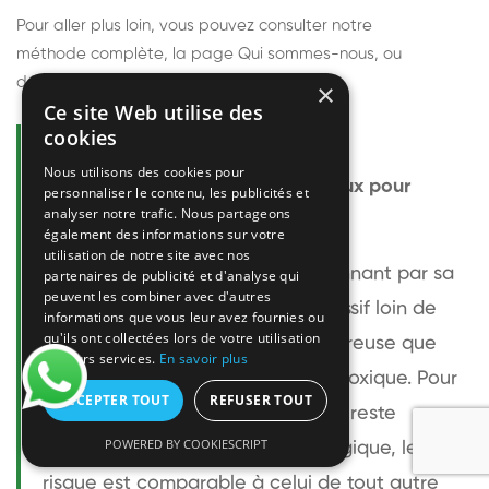
Pour aller plus loin, vous pouvez consulter notre
méthode complète
, la page
Qui sommes-nous
, ou
découvrir
nos techniciens
.
×
Ce site Web utilise des
cookies
Questions fréquentes
Nous utilisons des cookies pour
Le frelon européen est-il dangereux pour
personnaliser le contenu, les publicités et
analyser notre trafic. Nous partageons
l'homme ?
également des informations sur votre
utilisation de notre site avec nos
Le frelon européen est impressionnant par sa
partenaires de publicité et d'analyse qui
peuvent les combiner avec d'autres
taille mais relativement peu agressif loin de
informations que vous leur avez fournies ou
qu'ils ont collectées lors de votre utilisation
son nid. Sa piqûre est plus douloureuse que
de leurs services.
En savoir plus
celle d'une guêpe sans être plus toxique. Pour
ACCEPTER TOUT
REFUSER TOUT
une personne non allergique, elle reste
POWERED BY COOKIESCRIPT
bénigne. Pour une personne allergique, le
risque est comparable à celui de tout autre