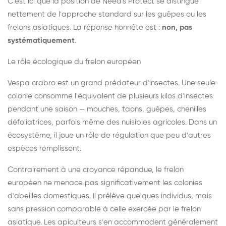
C'est ici que la position de Need's Protect se distingue
nettement de l'approche standard sur les guêpes ou les
frelons asiatiques. La réponse honnête est :
non, pas
systématiquement
.
Le rôle écologique du frelon européen
Vespa crabro est un grand prédateur d'insectes. Une seule
colonie consomme l'équivalent de plusieurs kilos d'insectes
pendant une saison — mouches, taons, guêpes, chenilles
défoliatrices, parfois même des nuisibles agricoles. Dans un
écosystème, il joue un rôle de régulation que peu d'autres
espèces remplissent.
Contrairement à une croyance répandue, le frelon
européen ne menace pas significativement les colonies
d'abeilles domestiques. Il prélève quelques individus, mais
sans pression comparable à celle exercée par le frelon
asiatique. Les apiculteurs s'en accommodent généralement