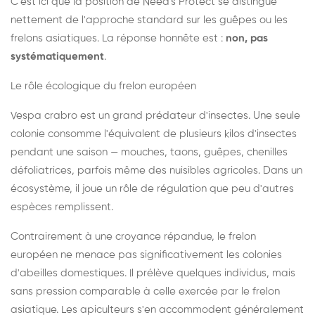
C'est ici que la position de Need's Protect se distingue
nettement de l'approche standard sur les guêpes ou les
frelons asiatiques. La réponse honnête est :
non, pas
systématiquement
.
Le rôle écologique du frelon européen
Vespa crabro est un grand prédateur d'insectes. Une seule
colonie consomme l'équivalent de plusieurs kilos d'insectes
pendant une saison — mouches, taons, guêpes, chenilles
défoliatrices, parfois même des nuisibles agricoles. Dans un
écosystème, il joue un rôle de régulation que peu d'autres
espèces remplissent.
Contrairement à une croyance répandue, le frelon
européen ne menace pas significativement les colonies
d'abeilles domestiques. Il prélève quelques individus, mais
sans pression comparable à celle exercée par le frelon
asiatique. Les apiculteurs s'en accommodent généralement