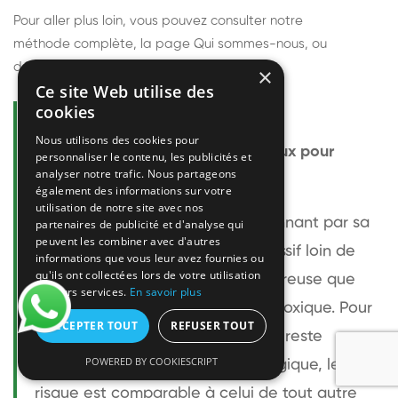
Pour aller plus loin, vous pouvez consulter notre
méthode complète
, la page
Qui sommes-nous
, ou
découvrir
nos techniciens
.
×
Ce site Web utilise des
cookies
Questions fréquentes
Nous utilisons des cookies pour
Le frelon européen est-il dangereux pour
personnaliser le contenu, les publicités et
analyser notre trafic. Nous partageons
l'homme ?
également des informations sur votre
utilisation de notre site avec nos
Le frelon européen est impressionnant par sa
partenaires de publicité et d'analyse qui
peuvent les combiner avec d'autres
taille mais relativement peu agressif loin de
informations que vous leur avez fournies ou
qu'ils ont collectées lors de votre utilisation
son nid. Sa piqûre est plus douloureuse que
de leurs services.
En savoir plus
celle d'une guêpe sans être plus toxique. Pour
ACCEPTER TOUT
REFUSER TOUT
une personne non allergique, elle reste
POWERED BY COOKIESCRIPT
bénigne. Pour une personne allergique, le
risque est comparable à celui de tout autre