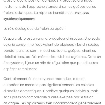
C'est ici que la position de Need's Protect se distingue
nettement de l'approche standard sur les guêpes ou les
frelons asiatiques. La réponse honnête est :
non, pas
systématiquement
.
Le rôle écologique du frelon européen
Vespa crabro est un grand prédateur d'insectes. Une seule
colonie consomme l'équivalent de plusieurs kilos d'insectes
pendant une saison — mouches, taons, guêpes, chenilles
défoliatrices, parfois même des nuisibles agricoles. Dans un
écosystème, il joue un rôle de régulation que peu d'autres
espèces remplissent.
Contrairement à une croyance répandue, le frelon
européen ne menace pas significativement les colonies
d'abeilles domestiques. Il prélève quelques individus, mais
sans pression comparable à celle exercée par le frelon
asiatique. Les apiculteurs s'en accommodent généralement