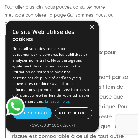
Pour aller plus loin, vous pouvez consulter notre
méthode complète
, la page
Qui sommes-nous
, ou
découvrir
nos techniciens
.
×
Ce site Web utilise des
cookies
Questions fréquentes
Nous utilisons des cookies pour
Le frelon européen est-il dangereux pour
personnaliser le contenu, les publicités et
analyser notre trafic. Nous partageons
l'homme ?
également des informations sur votre
utilisation de notre site avec nos
Le frelon européen est impressionnant par sa
partenaires de publicité et d'analyse qui
peuvent les combiner avec d'autres
taille mais relativement peu agressif loin de
informations que vous leur avez fournies ou
qu'ils ont collectées lors de votre utilisation
son nid. Sa piqûre est plus douloureuse que
de leurs services.
En savoir plus
celle d'une guêpe sans être plus toxique. Pour
ACCEPTER TOUT
REFUSER TOUT
une personne non allergique, elle reste
POWERED BY COOKIESCRIPT
bénigne. Pour une personne allergique, le
risque est comparable à celui de tout autre