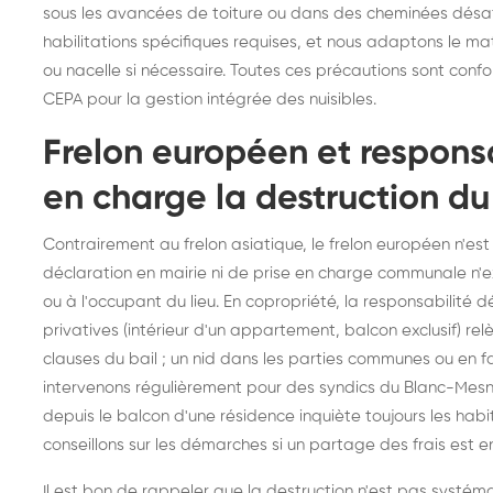
sous les avancées de toiture ou dans des cheminées désaf
habilitations spécifiques requises, et nous adaptons le ma
ou nacelle si nécessaire. Toutes ces précautions sont conf
CEPA pour la gestion intégrée des nuisibles.
Frelon européen et responsab
en charge la destruction du
Contrairement au frelon asiatique, le frelon européen n'es
déclaration en mairie ni de prise en charge communale n'exi
ou à l'occupant du lieu. En copropriété, la responsabilité
privatives (intérieur d'un appartement, balcon exclusif) rel
clauses du bail ; un nid dans les parties communes ou en f
intervenons régulièrement pour des syndics du Blanc-Mesnil
depuis le balcon d'une résidence inquiète toujours les habi
conseillons sur les démarches si un partage des frais est 
Il est bon de rappeler que la destruction n'est pas systéma