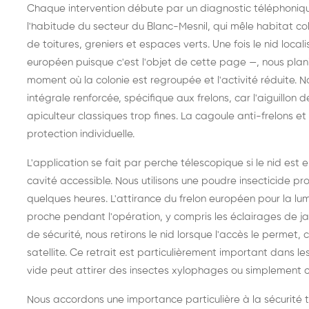
Chaque intervention débute par un diagnostic téléphonique 
l'habitude du secteur du Blanc-Mesnil, qui mêle habitat coll
de toitures, greniers et espaces verts. Une fois le nid loca
européen puisque c'est l'objet de cette page —, nous planifi
moment où la colonie est regroupée et l'activité réduite. 
intégrale renforcée, spécifique aux frelons, car l'aiguillo
apiculteur classiques trop fines. La cagoule anti-frelons 
protection individuelle.
L'application se fait par perche télescopique si le nid est 
cavité accessible. Nous utilisons une poudre insecticide proj
quelques heures. L'attirance du frelon européen pour la l
proche pendant l'opération, y compris les éclairages de jar
de sécurité, nous retirons le nid lorsque l'accès le permet, 
satellite. Ce retrait est particulièrement important dans les
vide peut attirer des insectes xylophages ou simplement c
Nous accordons une importance particulière à la sécurité 