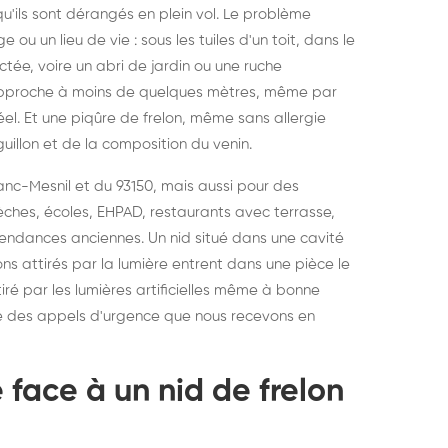
qu'ils sont dérangés en plein vol. Le problème
elons asiatiques :
durablemen
ou un lieu de vie : sous les tuiles d'un toit, dans le
tervention partout en
souris, pa
tée, voire un abri de jardin ou une ruche
ance
'approche à moins de quelques mètres, même par
éel. Et une piqûre de frelon, même sans allergie
guillon et de la composition du venin.
lanc-Mesnil et du 93150, mais aussi pour des
rèches, écoles, EHPAD, restaurants avec terrasse,
endances anciennes. Un nid situé dans une cavité
s attirés par la lumière entrent dans une pièce le
iré par les lumières artificielles même à bonne
ie des appels d'urgence que nous recevons en
 face à un nid de frelon