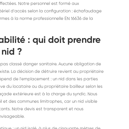
fectées. Notre personnel est formé aux
tériel d'accès selon la configuration : échafaudage
ormes à la norme professionnelle EN 16636 de la
ilité : qui doit prendre
 nid ?
t pas classé danger sanitaire. Aucune obligation de
ste. La décision de détruire revient au propriétaire
 dépend de l'emplacement : un nid dans les parties
ève du locataire ou du propriétaire bailleur selon les
açade extérieure est à la charge du syndic. Nous
 et des communes limitrophes, car un nid visible
tants. Notre devis est transparent et nous
envisageable.
tique : un nid isolé, à plus de cinquante mètres de