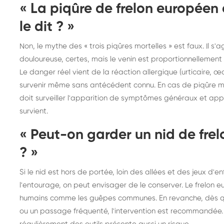
« La piqûre de frelon européen
le dit ? »
Non, le mythe des « trois piqûres mortelles » est faux. Il s'a
douloureuse, certes, mais le venin est proportionnellemen
Le danger réel vient de la réaction allergique (urticaire,
survenir même sans antécédent connu. En cas de piqûre mul
doit surveiller l'apparition de symptômes généraux et appe
survient.
« Peut-on garder un nid de frel
? »
Si le nid est hors de portée, loin des allées et des jeux d'
l'entourage, on peut envisager de le conserver. Le frelon e
humains comme les guêpes communes. En revanche, dès que
ou un passage fréquenté, l'intervention est recommandée. U