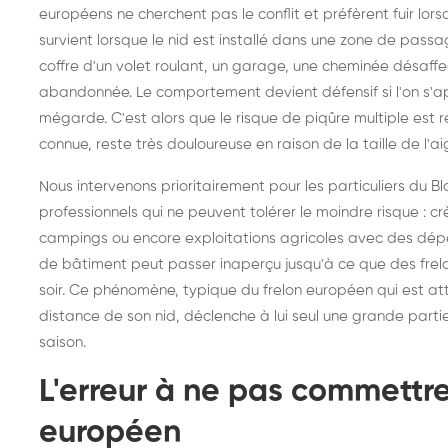
européens ne cherchent pas le conflit et préfèrent fuir lors
frelons : intervention
fr
survient lorsque le nid est installé dans une zone de passage 
rapide partout en France
in
coffre d'un volet roulant, un garage, une cheminée désaffec
Fr
abandonnée. Le comportement devient défensif si l'on s
mégarde. C'est alors que le risque de piqûre multiple est r
connue, reste très douloureuse en raison de la taille de l'ai
Nous intervenons prioritairement pour les particuliers du B
professionnels qui ne peuvent tolérer le moindre risque : c
campings ou encore exploitations agricoles avec des dép
de bâtiment peut passer inaperçu jusqu'à ce que des frelon
soir. Ce phénomène, typique du frelon européen qui est att
distance de son nid, déclenche à lui seul une grande part
saison.
L'erreur à ne pas commettre
européen