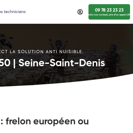
09 78 23 23 23
s techniciens
numéro non surtaxé, prix d’un appel LOCA
CT LA SOLUTION ANTI NUISIBLE.
150 | Seine-Saint-Denis
 : frelon européen ou