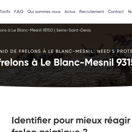
Tarifs
F.A.Q
Qui sommes nous
Actus
Recrutement
Contact
No
lons à Le Blanc-Mesnil 93150 | Seine-Saint-Denis
NID DE FRELONS À LE BLANC-MESNIL: NEED'S PROTE
frelons à Le Blanc-Mesnil 93
Identifier pour mieux réagir