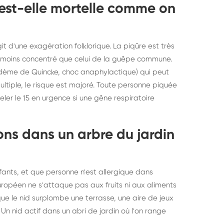
 est-elle mortelle comme on
git d'une exagération folklorique. La piqûre est très
t moins concentré que celui de la guêpe commune.
 œdème de Quincke, choc anaphylactique) qui peut
tiple, le risque est majoré. Toute personne piquée
ler le 15 en urgence si une gêne respiratoire
ons dans un arbre du jardin
enfants, et que personne n'est allergique dans
uropéen ne s'attaque pas aux fruits ni aux aliments
 le nid surplombe une terrasse, une aire de jeux
n nid actif dans un abri de jardin où l'on range