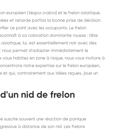
lon européen (
Vespa crabro
) et le frelon asiatique.
ées et retarde parfois la bonne prise de décision.
ifier ce point avec les occupants. Le frelon
econnaît à sa coloration dominante rousse : tête
asiatique, lui, est essentiellement noir avec des
 et nous permet d'adapter immédiatement le
e vous habitez en zone à risque, nous vous invitons à
s concentrons notre expertise sur le frelon européen,
et qui, contrairement aux idées reçues, joue un
d'un nid de frelon
té suscite souvent une réaction de panique
essive à distance de son nid. Les frelons
struction de nid de
Dératisatio